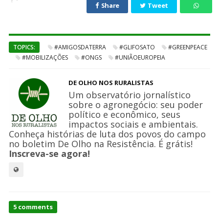
Share
Tweet
TOPICS:
#AMIGOSDATERRA
#GLIFOSATO
#GREENPEACE
#MOBILIZAÇÕES
#ONGS
#UNIÃOEUROPEIA
DE OLHO NOS RURALISTAS
Um observatório jornalístico
sobre o agronegócio: seu poder
político e econômico, seus
impactos sociais e ambientais.
Conheça histórias de luta dos povos do campo
no boletim De Olho na Resistência. É grátis!
Inscreva-se agora!
On
5 comments
Europa: