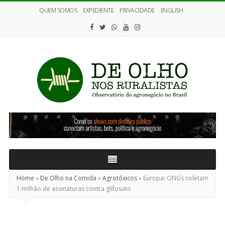
QUEM SOMOS
EXPEDIENTE
PRIVACIDADE
ENGLISH
De
Olho
nos
Ruralistas
Home
»
De Olho na Comida
»
Agrotóxicos
»
Europa: ONGs coletam
1 milhão de assinaturas contra glifosato