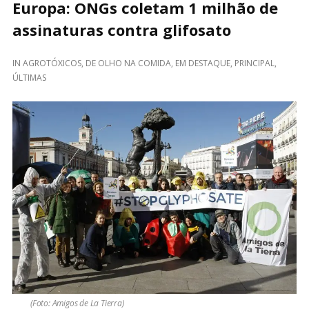
Europa: ONGs coletam 1 milhão de
assinaturas contra glifosato
IN
AGROTÓXICOS
,
DE OLHO NA COMIDA
,
EM DESTAQUE
,
PRINCIPAL
,
ÚLTIMAS
(Foto: Amigos de La Tierra)