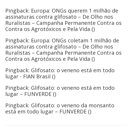
ONGs
Pingback:
Europa: ONGs querem 1 milhão de
coletam
assinaturas contra glifosato – De Olho nos
1
Ruralistas – Campanha Permanente Contra os
milhão
Contra os Agrotóxicos e Pela Vida
()
de
assinaturas
Pingback:
Europa: ONGs coletam 1 milhão de
contra
assinaturas contra glifosato – De Olho nos
glifosato
Ruralistas – Campanha Permanente Contra os
Contra os Agrotóxicos e Pela Vida
()
Pingback:
Glifosato: o veneno está em todo
lugar - FIAN Brasil
()
Pingback:
Glifosato: o veneno está em todo
lugar – FUNVERDE
()
Pingback:
Glifosato: o veneno da monsanto
está em todo lugar – FUNVERDE
()