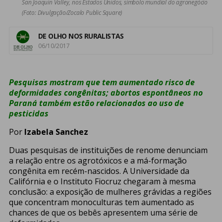
San Joaquin Valley, nos Estados Unidos, símbolo mundial do agronegócio
(Foto: Divulgação/Zocalo Public Square)
DE OLHO NOS RURALISTAS
06/10/2017
Pesquisas mostram que tem aumentado risco de
deformidades congênitas; abortos espontâneos no
Paraná também estão relacionados ao uso de
pesticidas
Por
Izabela Sanchez
Duas pesquisas de instituições de renome denunciam
a relação entre os agrotóxicos e a má-formação
congênita em recém-nascidos. A Universidade da
Califórnia e o Instituto Fiocruz chegaram à mesma
conclusão: a exposição de mulheres grávidas a regiões
que concentram monoculturas tem aumentado as
chances de que os bebês apresentem uma série de