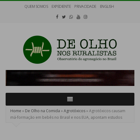
QUEM SOMOS
EXPEDIENTE
PRIVACIDADE
ENGLISH
De
Olho
nos
Ruralistas
Home
»
De Olho na Comida
»
Agrotóxicos
»
Agrotóxicos causam
má-formação em bebês no Brasil e nos EUA, apontam estudos