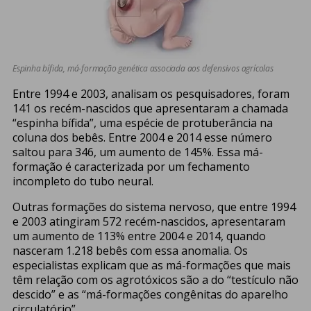
Espinha bífida, má-formação genética associada aos defensivos agrícolas
Entre 1994 e 2003, analisam os pesquisadores, foram
141 os recém-nascidos que apresentaram a chamada
“espinha bífida”, uma espécie de protuberância na
coluna dos bebês. Entre 2004 e 2014 esse número
saltou para 346, um aumento de 145%. Essa má-
formação é caracterizada por um fechamento
incompleto do tubo neural.
Outras formações do sistema nervoso, que entre 1994
e 2003 atingiram 572 recém-nascidos, apresentaram
um aumento de 113% entre 2004 e 2014, quando
nasceram 1.218 bebês com essa anomalia. Os
especialistas explicam que as má-formações que mais
têm relação com os agrotóxicos são a do “testículo não
descido” e as “má-formações congênitas do aparelho
circulatório”.