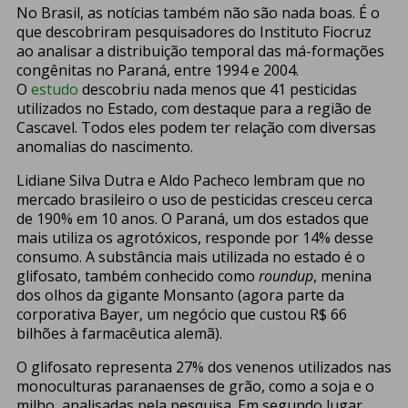
No Brasil, as notícias também não são nada boas. É o
que descobriram pesquisadores do Instituto Fiocruz
ao analisar a distribuição temporal das má-formações
congênitas no Paraná, entre 1994 e 2004.
O
estudo
descobriu nada menos que 41 pesticidas
utilizados no Estado, com destaque para a região de
Cascavel. Todos eles podem ter relação com diversas
anomalias do nascimento.
Lidiane Silva Dutra e Aldo Pacheco lembram que no
mercado brasileiro o uso de pesticidas cresceu cerca
de 190% em 10 anos. O Paraná, um dos estados que
mais utiliza os agrotóxicos, responde por 14% desse
consumo. A substância mais utilizada no estado é o
glifosato, também conhecido como
roundup
, menina
dos olhos da gigante Monsanto (agora parte da
corporativa Bayer, um negócio que custou R$ 66
bilhões à farmacêutica alemã).
O glifosato representa 27% dos venenos utilizados nas
monoculturas paranaenses de grão, como a soja e o
milho, analisadas pela pesquisa. Em segundo lugar