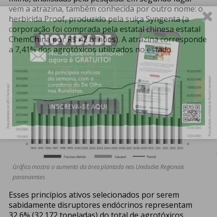
vem a atrazina, também conhecida por outro nome: o
herbicida Proof, produzido pela suíça Syngenta (a
corporação foi comprada pela estatal chinesa estatal
ChemChina por R$ 42 bilhões). A atrazina corresponde
a 7,41% dos agrotóxicos utilizados no estado.
Gráfico mostra o aumento da área plantada nas Unidades Regionais
paranaenses
Esses princípios ativos selecionados por serem
sabidamente disruptores endócrinos representam
32,6% (32.172 toneladas) do total de agrotóxicos