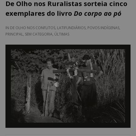
De Olho nos Ruralistas sorteia cinco
exemplares do livro
Do corpo ao pó
IN
DE OLHO NOS CONFLITOS
,
LATIFUNDIÁRIOS
,
POVOS INDÍGENAS
,
PRINCIPAL
,
SEM CATEGORIA
,
ÚLTIMAS