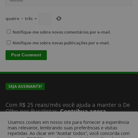
quatro
−
três
=
Notifique-me sobre novos comentários por e-mail.
Notifique-me sobre novas publicações por e-mail.
SEJA ASSINANTE!
Com R$ 25 reais/mês você ajuda a manter o De
Olho nos Ruralistas.
Contribua agora
Usamos cookies em nosso site para fornecer a experiência
mais relevante, lembrando suas preferências e visitas
repetidas. Ao clicar em “Aceitar todos”, você concorda com
SUGESTÕES DE PAUTA?