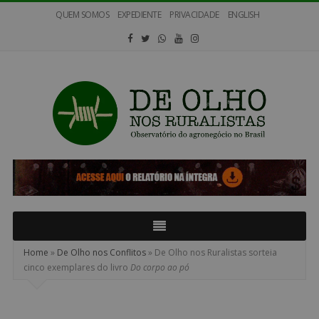
QUEM SOMOS
EXPEDIENTE
PRIVACIDADE
ENGLISH
De
Olho
nos
Ruralistas
Home
»
De Olho nos Conflitos
»
De Olho nos Ruralistas sorteia
cinco exemplares do livro
Do corpo ao pó