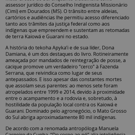
assessor jurídico do Conselho Indigenista Missionário
(Cimi) em Dourados (MS). O trânsito entre aldeias,
cartórios e audiências lhe permitiu acesso diferenciado
tanto aos trâmites da justiça federal como aos
indígenas que empreendem e sustentam as retomadas
de terra Kaiowá e Guarani no estado.
A história do tekoha Apyka’i e de sua líder, Dona
Damiana, é um dos destaques do livro. Rotineiramente
ameaçada por mandados de reintegração de posse, a
cacique promove um verdadeiro “cerco” à Fazenda
Serrana, que reivindica como lugar de seus
antepassados. E isso apesar das constantes mortes
que assolam seus parentes: ao menos sete foram
atropelados entre 1999 e 2014, devido à proximidade
entre o acampamento e a rodovia e, sobretudo, à
hostilidade da população local contra os Kaiowá e
Guarani. Dominado pelo agronegócio, o Mato Grosso
do Sul abriga aproximadamente 80 mil indígenas.
De acordo com a renomada antropóloga Manuela
Carneiro da Cunha, “Do corpo ao pó”
alia inteligência,