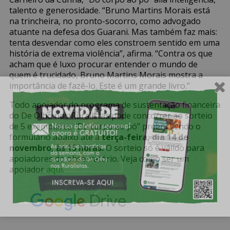
talento e generosidade. “Bruno Martins Morais está
na trincheira, no pronto-socorro, como advogado
atuante na defesa dos Guarani. Mas também faz mais:
tenta desvendar como eles constroem sentido em uma
história de extrema violência”, afirma. “Contra os que
acham que é luxo procurar entender o mundo de
quem é trucidado, Bruno Martins Morais mostra a
importância de fazê-lo. Este é um grande livro.”
Todo apoiador do programa de sustentação financeira
do De Olho nos Ruralistas pode concorrer ao sorteio
de 5 exemplares “Do corpo ao pó” preenchendo o
formulário abaixo até a
terça-feira, dia 14 de
novembro, às 15 horas.
O sorteio só é válido para
apoiadores do observatório. Veja como ser um
apoiador
aqui
.