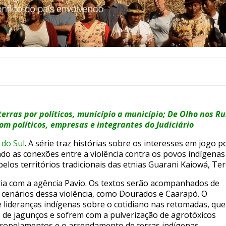
rras por políticos, município a município; De Olho nos Rur
om políticos, empresas e integrantes do Judiciário
do Sul
. A série traz histórias sobre os interesses em jogo 
o as conexões entre a violência contra os povos indígenas
a pelos territórios tradicionais das etnias Guarani Kaiowá, 
eria com a agência Pavio. Os textos serão acompanhados de
 cenários dessa violência, como Dourados e Caarapó. O
e lideranças indígenas sobre o cotidiano nas retomadas, que
 de jagunços e sofrem com a pulverização de agrotóxicos
atropelamentos e o arrendamento de terras indígenas.