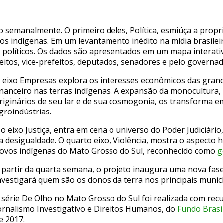
ão semanalmente. O primeiro deles, Política, esmiúça a propr
s indígenas. Em um levantamento inédito na mídia brasileira
 políticos. Os dados são apresentados em um mapa interativ
feitos, vice-prefeitos, deputados, senadores e pelo govern
 eixo Empresas explora os interesses econômicos das gran
inanceiro nas terras indígenas. A expansão da monocultur
riginários de seu lar e de sua cosmogonia, os transforma 
groindústrias.
o eixo Justiça, entra em cena o universo do Poder Judiciári
a desigualdade. O quarto eixo, Violência, mostra o aspecto h
ovos indígenas do Mato Grosso do Sul, reconhecido como
g
 partir da quarta semana, o projeto inaugura uma nova fase
nvestigará quem são os donos da terra nos principais munic
 série De Olho no Mato Grosso do Sul foi realizada com recu
ornalismo Investigativo e Direitos Humanos, do
Fundo Brasi
e 2017.