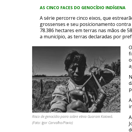
AS CINCO FACES DO GENOCÍDIO INDÍGENA
A série percorre cinco eixos, que estrear
grossenses e seu posicionamento contra o
78.386 hectares em terras nas mãos de 58
a município, as terras declaradas por pre
O
f
o
a
N
d
p
A
i
Risco de genocídio paira sobre etnia Guarani Kaiowá.
A
(Foto: Igor Carvalho/Pavio)
J
d