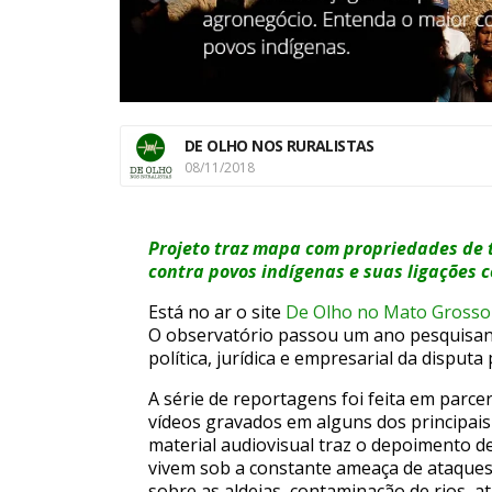
DE OLHO NOS RURALISTAS
08/11/2018
Projeto traz mapa com propriedades de te
contra povos indígenas e suas ligações c
Está no ar o site
De Olho no Mato Grosso 
O observatório passou um ano pesquisand
política, jurídica e empresarial da disput
A série de reportagens foi feita em parc
vídeos gravados em alguns dos principais
material audiovisual traz o depoimento d
vivem sob a constante ameaça de ataques
sobre as aldeias, contaminação de rios, 