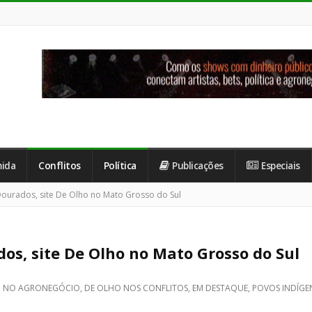
ida
Conflitos
Política
Publicações
Especiais
ourados, site De Olho no Mato Grosso do Sul
os, site De Olho no Mato Grosso do Sul
O NO AGRONEGÓCIO
,
DE OLHO NOS CONFLITOS
,
EM DESTAQUE
,
POVOS INDÍGE