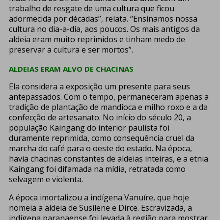
trabalho de resgate de uma cultura que ficou
adormecida por décadas”, relata. “Ensinamos nossa
cultura no dia-a-dia, aos poucos. Os mais antigos da
aldeia eram muito reprimidos e tinham medo de
preservar a cultura e ser mortos”.
ALDEIAS ERAM ALVO DE CHACINAS
Ela considera a exposição um presente para seus
antepassados. Com o tempo, permaneceram apenas a
tradição de plantação de mandioca e milho roxo e a da
confecção de artesanato. No início do século 20, a
população Kaingang do interior paulista foi
duramente reprimida, como consequência cruel da
marcha do café para o oeste do estado. Na época,
havia chacinas constantes de aldeias inteiras, e a etnia
Kaingang foi difamada na mídia, retratada como
selvagem e violenta.
A época imortalizou a indígena Vanuíre, que hoje
nomeia a aldeia de Susilene e Dirce. Escravizada, a
indígena paranaense foi levada à região para mostrar