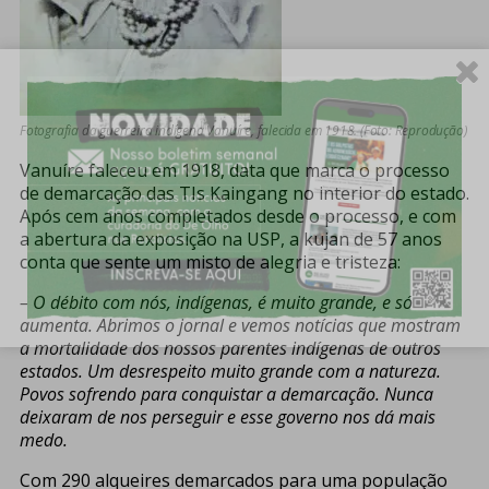
Fotografia da guerreira indígena Vanuíre, falecida em 1918. (Foto: Reprodução)
Vanuíre faleceu em 1918, data que marca o processo
de demarcação das TIs Kaingang no interior do estado.
Após cem anos completados desde o processo, e com
a abertura da exposição na USP, a kujan de 57 anos
conta que sente um misto de alegria e tristeza:
– O débito com nós, indígenas, é muito grande, e só
aumenta. Abrimos o jornal e vemos notícias que mostram
a mortalidade dos nossos parentes indígenas de outros
estados. Um desrespeito muito grande com a natureza.
Povos sofrendo para conquistar a demarcação. Nunca
deixaram de nos perseguir e esse governo nos dá mais
medo.
Com 290 alqueires demarcados para uma população