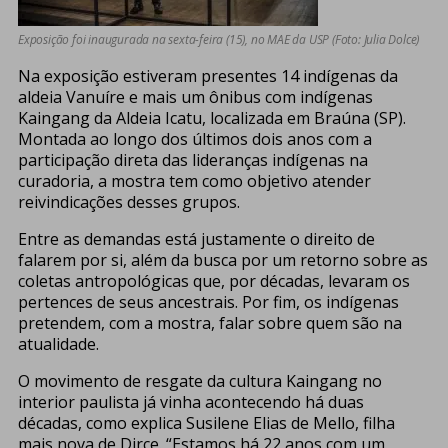
Exposição foi inaugurada na sexta-feira (15), no MAE da USP (Foto: Julia Dolce)
Na exposição estiveram presentes 14 indígenas da
aldeia Vanuíre e mais um ônibus com indígenas
Kaingang da Aldeia Icatu, localizada em Braúna (SP).
Montada ao longo dos últimos dois anos com a
participação direta das lideranças indígenas na
curadoria, a mostra tem como objetivo atender
reivindicações desses grupos.
Entre as demandas está justamente o direito de
falarem por si, além da busca por um retorno sobre as
coletas antropológicas que, por décadas, levaram os
pertences de seus ancestrais. Por fim, os indígenas
pretendem, com a mostra, falar sobre quem são na
atualidade.
O movimento de resgate da cultura Kaingang no
interior paulista já vinha acontecendo há duas
décadas, como explica Susilene Elias de Mello, filha
mais nova de Dirce. “Estamos há 22 anos com um