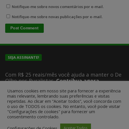
Notifique-me sobre novos comentários por e-mail.
Notifique-me sobre novas publicações por e-mail.
SEJA ASSINANTE!
Com R$ 25 reais/mês você ajuda a manter o De
Olho nos Ruralistas.
Contribua agora
Usamos cookies em nosso site para fornecer a experiência
mais relevante, lembrando suas preferências e visitas
repetidas. Ao clicar em “Aceitar todos”, você concorda com
SUGESTÕES DE PAUTA?
o uso de TODOS os cookies. No entanto, você pode visitar
"Configurações de cookies" para fornecer um
consentimento controlado.
Encaminhe um email para
deolhonosruralistas@gmail.com
Configurações de Cookies
Aceitar Todos