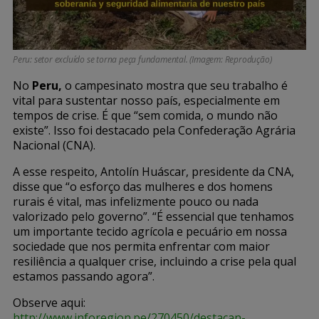
Peru: setor excluído se torna peça fundamental. (Imagem: Reprodução)
No
Peru,
o campesinato mostra que seu trabalho é
vital para sustentar nosso país, especialmente em
tempos de crise. É que “sem comida, o mundo não
existe”. Isso foi destacado pela Confederação Agrária
Nacional (CNA).
A esse respeito, Antolín Huáscar, presidente da CNA,
disse que “o esforço das mulheres e dos homens
rurais é vital, mas infelizmente pouco ou nada
valorizado pelo governo”
. “
É essencial que tenhamos
um importante tecido agrícola e pecuário em nossa
sociedade que nos permita enfrentar com maior
resiliência a qualquer crise, incluindo a crise pela qual
estamos passando agora”.
Observe aqui:
http://www.inforegion.pe/270450/destacan-