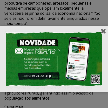
produtiva de camponeses, artesãos, pequenas e
médias empresas que operam localmente, a
verdadeira espinha dorsal da economia nacional”. “Só
se eles não forem definitivamente aniquilados nesse
meio tempo”.
A ARI também levantou várias demandas ao governo,
incluindo a compra de alimentos e produtos agrícolas
para consumo fresco nas fazendas; manter aberto e
reorganizar os mercados de comida de rua, com as
medidas necessárias em termos de entradas e cotas
controladas; exercer controle efetivo sobre os preços
pagos aos produtores e os preços ao consumidor de
alimentos e produtos agrícolas; expandir o apoio a
trabalhadores sazonais e migrantes; liquidar
pagamentos vencidos; apoiar a dívida contraída por
pequenas empresas e pequenas e médias fazendas;
importância de manter abertos os mercados dos
agricultores rurais, garantindo assim o acesso da
população aos alimentos.
Saiba mais: