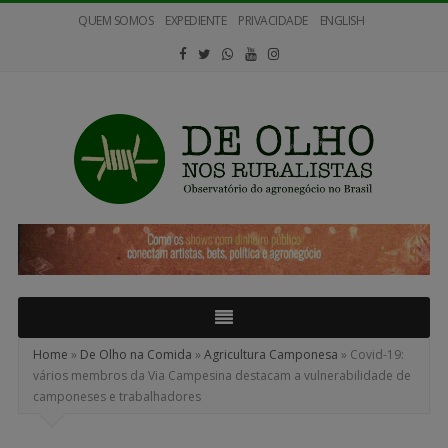
QUEM SOMOS
EXPEDIENTE
PRIVACIDADE
ENGLISH
De
Olho
nos
Ruralistas
Home
»
De Olho na Comida
»
Agricultura Camponesa
»
Covid-19:
vários membros da Via Campesina destacam a vulnerabilidade de
camponeses e trabalhadores