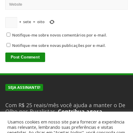
+
sete
=
oito
Notifique-me sobre novos comentários por e-mail.
Notifique-me sobre novas publicações por e-mail.
SEJA ASSINANTE!
Com R$ 25 reais/mês você ajuda a manter o De
Olho nos Ruralistas.
Contribua agora
Usamos cookies em nosso site para fornecer a experiência
mais relevante, lembrando suas preferências e visitas
SUGESTÕES DE PAUTA?
repetidas. Ao clicar em “Aceitar todos”, você concorda com