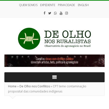
QUEM SOMOS
EXPEDIENTE
PRIVACIDADE
ENGLISH
De
Olho
nos
Ruralistas
Home
»
De Olho nos Conflitos
»
CPT teme contaminação
proposital das comunidades indígenas