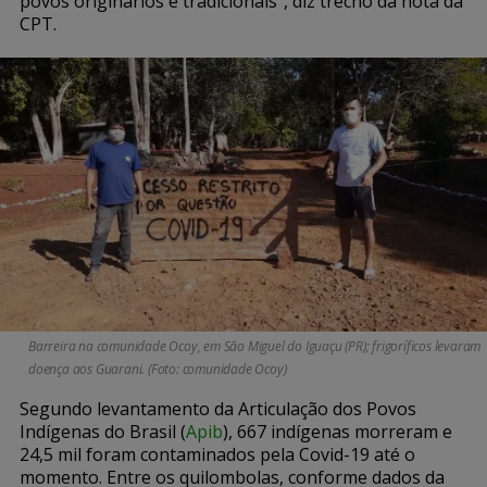
povos originários e tradicionais”, diz trecho da nota da
CPT.
Barreira na comunidade Ocoy, em São Miguel do Iguaçu (PR); frigoríficos levaram
doença aos Guarani. (Foto: comunidade Ocoy)
Segundo levantamento da Articulação dos Povos
Indígenas do Brasil (
Apib
), 667 indígenas morreram e
24,5 mil foram contaminados pela Covid-19 até o
momento. Entre os quilombolas, conforme dados da