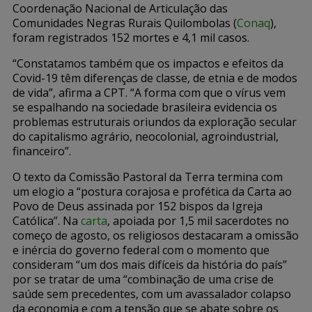
Coordenação Nacional de Articulação das
Comunidades Negras Rurais Quilombolas (
Conaq
),
foram registrados 152 mortes e 4,1 mil casos.
“Constatamos também que os impactos e efeitos da
Covid-19 têm diferenças de classe, de etnia e de modos
de vida”, afirma a CPT. “A forma com que o vírus vem
se espalhando na sociedade brasileira evidencia os
problemas estruturais oriundos da exploração secular
do capitalismo agrário, neocolonial, agroindustrial,
financeiro”.
O texto da Comissão Pastoral da Terra termina com
um elogio a “postura corajosa e profética da Carta ao
Povo de Deus assinada por 152 bispos da Igreja
Católica”. Na
carta
, apoiada por 1,5 mil sacerdotes no
começo de agosto, os religiosos destacaram a omissão
e inércia do governo federal com o momento que
consideram “um dos mais difíceis da história do país”
por se tratar de uma “combinação de uma crise de
saúde sem precedentes, com um avassalador colapso
da economia e com a tensão que se abate sobre os