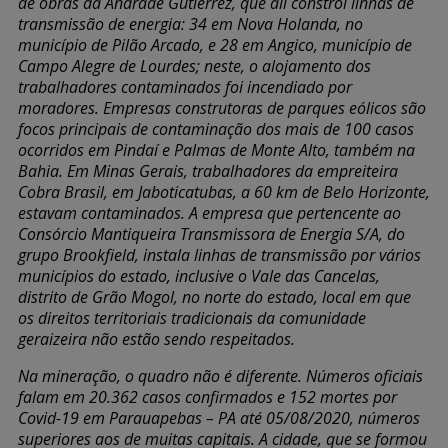
de obras da Andrade Gutierrez, que ali constrói linhas de
transmissão de energia: 34 em Nova Holanda, no
município de Pilão Arcado, e 28 em Angico, município de
Campo Alegre de Lourdes; neste, o alojamento dos
trabalhadores contaminados foi incendiado por
moradores. Empresas construtoras de parques eólicos são
focos principais de contaminação dos mais de 100 casos
ocorridos em Pindaí e Palmas de Monte Alto, também na
Bahia. Em Minas Gerais, trabalhadores da empreiteira
Cobra Brasil, em Jaboticatubas, a 60 km de Belo Horizonte,
estavam contaminados. A empresa que pertencente ao
Consórcio Mantiqueira Transmissora de Energia S/A, do
grupo Brookfield, instala linhas de transmissão por vários
municípios do estado, inclusive o Vale das Cancelas,
distrito de Grão Mogol, no norte do estado, local em que
os direitos territoriais tradicionais da comunidade
geraizeira não estão sendo respeitados.
Na mineração, o quadro não é diferente. Números oficiais
falam em 20.362 casos confirmados e 152 mortes por
Covid-19 em Parauapebas – PA até 05/08/2020, números
superiores aos de muitas capitais. A cidade, que se formou