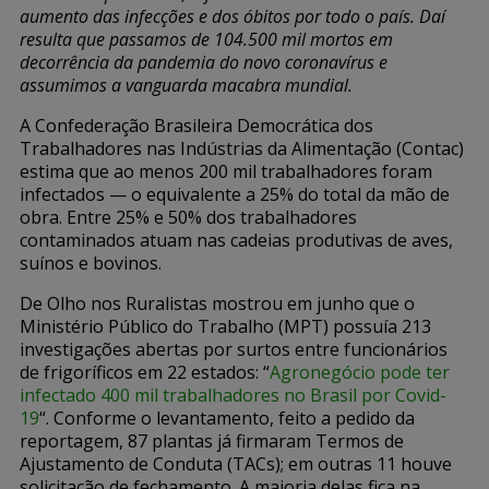
aumento das infecções e dos óbitos por todo o país. Daí
resulta que passamos de 104.500 mil mortos em
decorrência da pandemia do novo coronavírus e
assumimos a vanguarda macabra mundial.
A Confederação Brasileira Democrática dos
Trabalhadores nas Indústrias da Alimentação (Contac)
estima que ao menos 200 mil trabalhadores foram
infectados — o equivalente a 25% do total da mão de
obra. Entre 25% e 50% dos trabalhadores
contaminados atuam nas cadeias produtivas de aves,
suínos e bovinos.
De Olho nos Ruralistas mostrou em junho que o
Ministério Público do Trabalho (MPT) possuía 213
investigações abertas por surtos entre funcionários
de frigoríficos em 22 estados: “
Agronegócio pode ter
infectado 400 mil trabalhadores no Brasil por Covid-
19
“. Conforme o levantamento, feito a pedido da
reportagem, 87 plantas já firmaram Termos de
Ajustamento de Conduta (TACs); em outras 11 houve
solicitação de fechamento. A maioria delas fica na