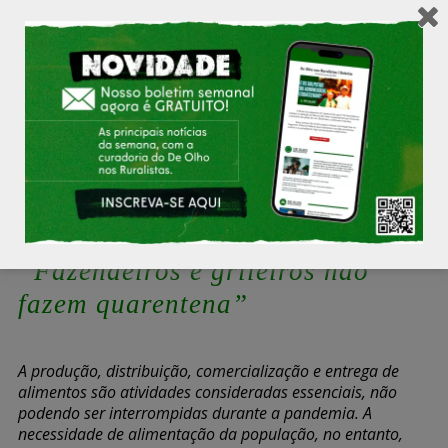
desautorizam as instâncias de fiscalização trabalhista e
ambiental. Estas medidas favorecem a dinâmica
predatória da produção de grãos, de minérios, de madeira
e de energia, jogando na invisibilidade os mais graves
crimes contra a pessoa e contra o meio ambiente. Por
conta da vigilância da sociedade civil organizada e da
louvável teimosia de agentes públicos, casos graves de
trabalho escravo continuaram sendo flagrados, por último
em Santa Catarina, vitimizando trabalhadores aliciados no
Maranhão e no Ceará, entre outros.
“Fazendeiros e grileiros não
fazem quarentena”
A produção, distribuição, comercialização e entrega de
alimentos são atividades consideradas essenciais, não
podendo ser interrompidas durante a pandemia. A
necessidade de alimentação da população, no entanto,