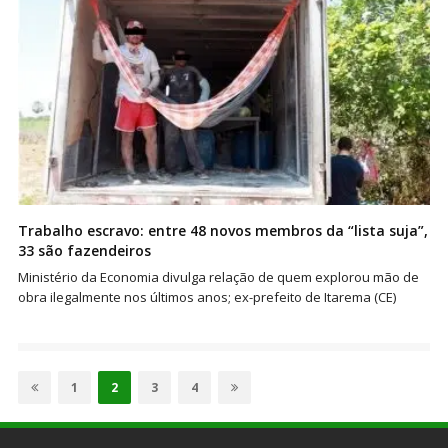
Trabalho escravo: entre 48 novos membros da “lista suja”,
33 são fazendeiros
Ministério da Economia divulga relação de quem explorou mão de
obra ilegalmente nos últimos anos; ex-prefeito de Itarema (CE)
Paginação
de
Page
Page
Page
Page
1
2
3
4
posts