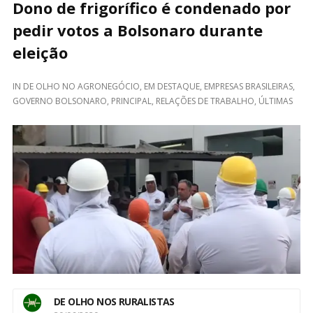
Dono de frigorífico é condenado por
pedir votos a Bolsonaro durante
eleição
IN
DE OLHO NO AGRONEGÓCIO
,
EM DESTAQUE
,
EMPRESAS BRASILEIRAS
,
GOVERNO BOLSONARO
,
PRINCIPAL
,
RELAÇÕES DE TRABALHO
,
ÚLTIMAS
DE OLHO NOS RURALISTAS