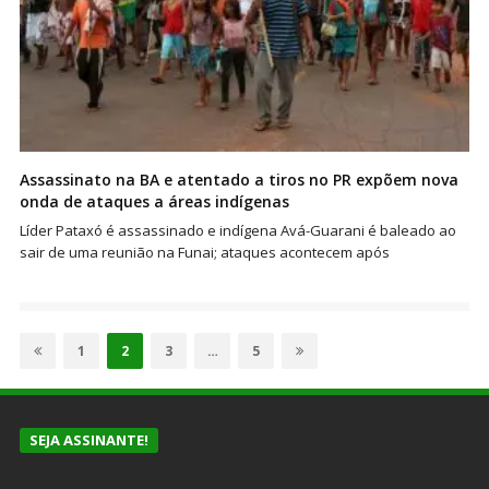
Assassinato na BA e atentado a tiros no PR expõem nova
onda de ataques a áreas indígenas
Líder Pataxó é assassinado e indígena Avá-Guarani é baleado ao
sair de uma reunião na Funai; ataques acontecem após
Paginação
de
Page
Page
Page
Page
1
2
3
…
5
posts
SEJA ASSINANTE!