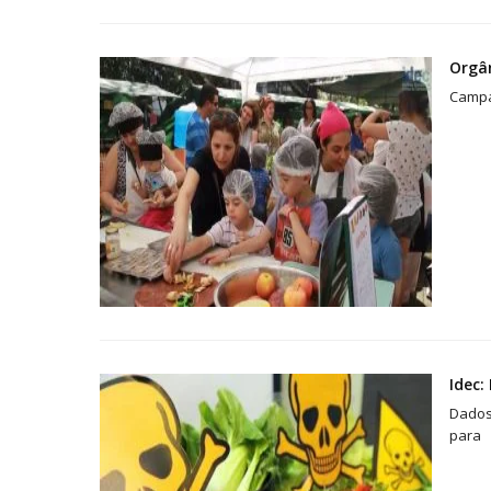
Orgâ
Campa
Idec:
Dados 
para