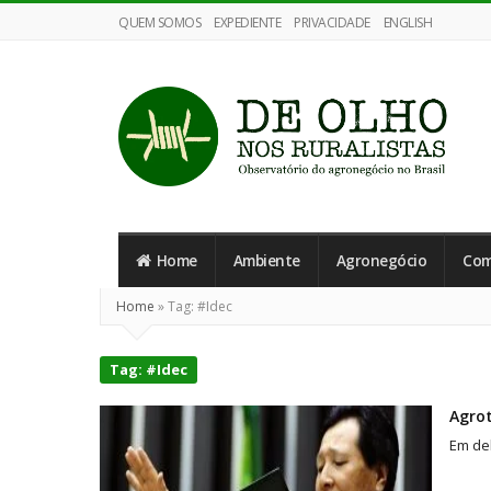
QUEM SOMOS
EXPEDIENTE
PRIVACIDADE
ENGLISH
De
Olho
Home
Ambiente
Agronegócio
Com
nos
Ruralistas
Home
»
Tag:
#Idec
Tag:
#Idec
Agrot
Em deb