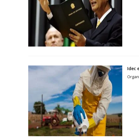
Idec 
Organ