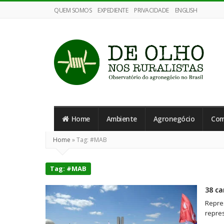
QUEM SOMOS
EXPEDIENTE
PRIVACIDADE
ENGLISH
De
Olho
Home
Ambiente
Agronegócio
Com
nos
Ruralistas
Home
»
Tag:
#MAB
Tag:
#MAB
38 c
Repre
repre