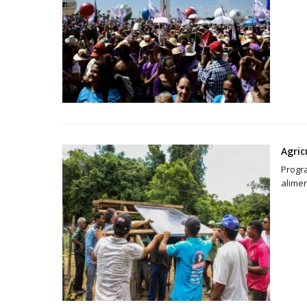
Agric
Progra
alimen