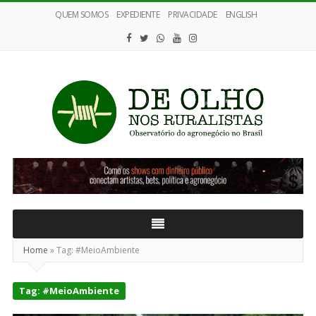
QUEM SOMOS
EXPEDIENTE
PRIVACIDADE
ENGLISH
De
Olho
nos
Ruralistas
Home
»
Tag:
#MeioAmbiente
Tag:
#MeioAmbiente