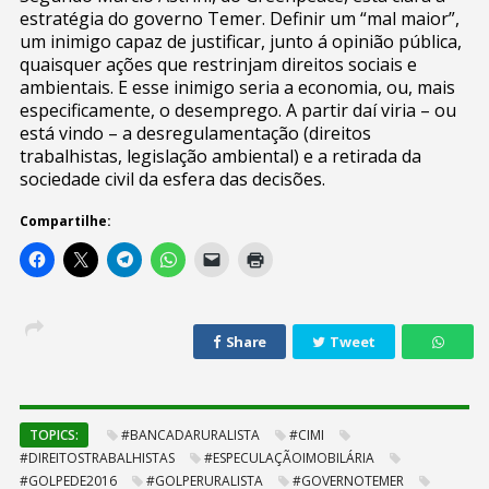
estratégia do governo Temer. Definir um “mal maior”,
um inimigo capaz de justificar, junto á opinião pública,
quaisquer ações que restrinjam direitos sociais e
ambientais. E esse inimigo seria a economia, ou, mais
especificamente, o desemprego. A partir daí viria – ou
está vindo – a desregulamentação (direitos
trabalhistas, legislação ambiental) e a retirada da
sociedade civil da esfera das decisões.
Compartilhe:
Share
Tweet
TOPICS:
#BANCADARURALISTA
#CIMI
#DIREITOSTRABALHISTAS
#ESPECULAÇÃOIMOBILÁRIA
#GOLPEDE2016
#GOLPERURALISTA
#GOVERNOTEMER