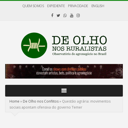
QUEM SOMOS
EXPEDIENTE
PRIVACIDADE
ENGLISH
De
Olho
nos
Ruralistas
Home
»
De Olho nos Conflitos
»
Questão agrária: movimentos
sociais apontam ofensiva do governo Temer