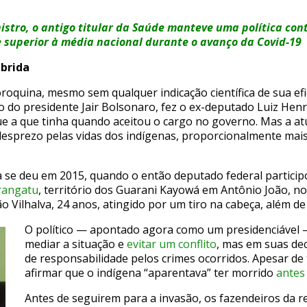
stro, o antigo titular da Saúde manteve uma política cont
superior à média nacional durante o avanço da Covid-19
abrida
oroquina, mesmo sem qualquer indicação científica de sua efi
o do presidente Jair Bolsonaro, fez o ex-deputado Luiz He
 a que tinha quando aceitou o cargo no governo. Mas a atu
sprezo pelas vidas dos indígenas, proporcionalmente mais
na se deu em 2015, quando o então deputado federal partic
rangatu
, território dos Guarani Kayowá em Antônio João, n
o Vilhalva, 24 anos, atingido por um tiro na cabeça, além de
O político — apontado agora como um presidenciável
mediar a situação e
evitar um conflito
, mas em suas dec
de responsabilidade pelos crimes ocorridos. Apesar de 
afirmar que o indígena “aparentava” ter morrido
antes
Antes de seguirem para a invasão, os fazendeiros da re