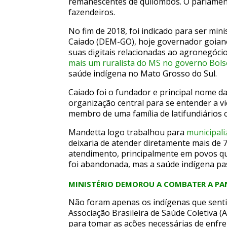
remanescentes de quilombos. O parlament
fazendeiros.
No fim de 2018, foi indicado para ser mi
Caiado (DEM-GO), hoje governador goiano
suas digitais relacionadas ao agronegócio
mais um ruralista do MS no governo Bol
saúde indígena no Mato Grosso do Sul.
Caiado foi o fundador e principal nome d
organização central para se entender a v
membro de uma família de latifundiários 
Mandetta logo trabalhou para
municipali
deixaria de atender diretamente mais de 7
atendimento, principalmente em povos que
foi abandonada, mas a saúde indígena p
MINISTÉRIO DEMOROU A COMBATER A PA
Não foram apenas os indígenas que sentir
Associação Brasileira de Saúde Coletiva (
para tomar as ações necessárias de enfr