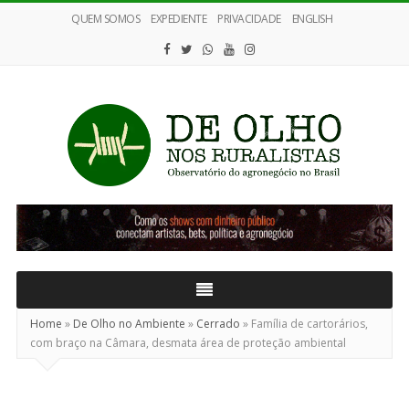
QUEM SOMOS
EXPEDIENTE
PRIVACIDADE
ENGLISH
De
Olho
nos
Ruralistas
Home
»
De Olho no Ambiente
»
Cerrado
»
Família de cartorários,
com braço na Câmara, desmata área de proteção ambiental