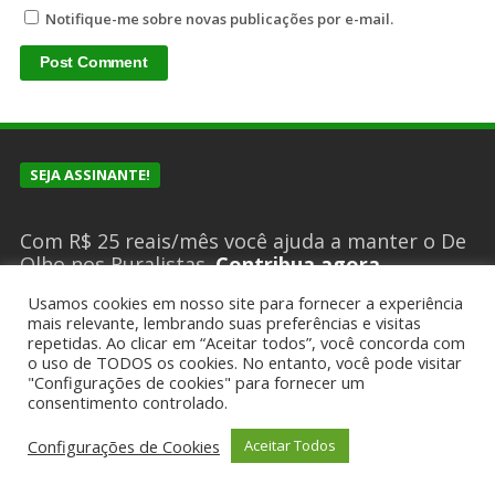
Notifique-me sobre novas publicações por e-mail.
SEJA ASSINANTE!
Com R$ 25 reais/mês você ajuda a manter o De
Olho nos Ruralistas.
Contribua agora
Usamos cookies em nosso site para fornecer a experiência
mais relevante, lembrando suas preferências e visitas
repetidas. Ao clicar em “Aceitar todos”, você concorda com
SUGESTÕES DE PAUTA?
o uso de TODOS os cookies. No entanto, você pode visitar
"Configurações de cookies" para fornecer um
consentimento controlado.
Encaminhe um email para
deolhonosruralistas@gmail.com
Configurações de Cookies
Aceitar Todos