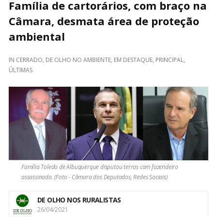
Família de cartorários, com braço na
Câmara, desmata área de proteção
ambiental
IN
CERRADO
,
DE OLHO NO AMBIENTE
,
EM DESTAQUE
,
PRINCIPAL
,
ÚLTIMAS
Família Toledo de Albuquerque disputou terras com fazendeiro
assassinado. (Foto - Câmara dos Deputados, Redes Sociais)
DE OLHO NOS RURALISTAS
26/04/2021