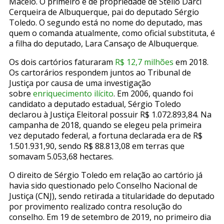
Maceió. O primeiro é de propriedade de Stelio Darci
Cerqueira de Albuquerque, pai do deputado Sérgio
Toledo. O segundo está no nome do deputado, mas
quem o comanda atualmente, como oficial substituta, é
a filha do deputado, Lara Cansaço de Albuquerque.
Os dois cartórios faturaram
R$ 12,7 milhões
em 2018.
Os cartorários respondem juntos ao Tribunal de
Justiça por causa de uma investigação
sobre
enriquecimento ilícito
. Em 2006, quando foi
candidato a deputado estadual, Sérgio Toledo
declarou à Justiça Eleitoral possuir R$ 1.072.893,84. Na
campanha de 2018, quando se elegeu pela primeira
vez deputado federal, a fortuna declarada era de R$
1.501.931,90, sendo R$ 88.813,08 em terras que
somavam 5.053,68 hectares.
O direito de Sérgio Toledo em relação ao cartório já
havia sido questionado pelo Conselho Nacional de
Justiça (CNJ), sendo retirada a titularidade do deputado
por provimento realizado contra resolução do
conselho. Em 19 de setembro de 2019, no primeiro dia