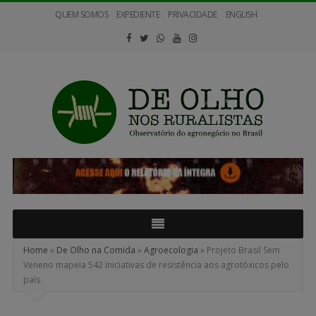
QUEM SOMOS
EXPEDIENTE
PRIVACIDADE
ENGLISH
De
Olho
nos
Ruralistas
Home
»
De Olho na Comida
»
Agroecologia
»
Projeto Brasil Sem
Veneno mapeia 542 iniciativas de resistência aos agrotóxicos pelo
país