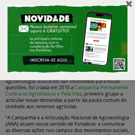
Campanha Contra os Agrotóxicos puxa articulação nacional contra os venenos.
(Foto: Reprodução)
Durante os anos 2000, o avanço acelerado do
agronegócio e a utilização de agrotóxicos em larga
escala acenderam um sinal de alerta para diversas
organizações da sociedade civil. Faltavam ferramentas
e fóruns que pudessem agregar as diversas iniciativas
de luta contra os agrotóxicos e em defesa da
agroecologia. Buscando dar visibilidade para essas
questões, foi criada em 2010 a
Campanha Permanente
Contra os Agrotóxicos e Pela Vida
, primeiro grupo a
articular essas demandas a partir da pauta comum do
combate aos venenos agrícolas.
“A Campanha e a Articulação Nacional de Agroecologia
(ANA) atuam nesse sentido de fortalecer e comunicar
as diversas ações nos campos dos movimentos sociais,