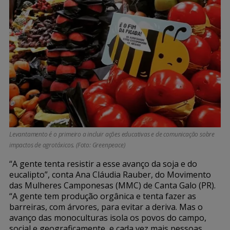
Levantamento é o primeiro a incluir ações educativas e de comunicação sobre
impactos de agrotóxicos. (Foto: Greenpeace)
“A gente tenta resistir a esse avanço da soja e do
eucalipto”, conta Ana Cláudia Rauber, do Movimento
das Mulheres Camponesas (MMC) de Canta Galo (PR).
“A gente tem produção orgânica e tenta fazer as
barreiras, com árvores, para evitar a deriva. Mas o
avanço das monoculturas isola os povos do campo,
social e geograficamente, e cada vez mais pessoas