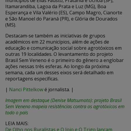
municípios de Elias Fausto, Pratânia e Uchoa (SP),
Itamarandiba, Lagoa da Prata e Luz (MG), Boa
Esperança e Vila Valério (ES), Campo Magro, Cianorte
e São Manoel do Paraná (PR), e Glória de Dourados
(MS).
Destacam-se também as iniciativas de grupos
acadêmicos em 22 municípios, além de ações de
educação e comunicação social sobre agrotóxicos em
outras 19 localidades. O levantamento do projeto
Brasil Sem Veneno é o primeiro do gênero a englobar
ações nessas três esferas. Ao longo da próxima
semana, cada um desses eixos será detalhado em
reportagens específicas.
|
Nanci Pittelkow
é jornalista. |
Imagem em destaque (Denise Matsumoto): projeto Brasil
Sem Veneno mapeia resistências contra os agrotóxicos em
todo o país
LEIA MAIS:
De Olho nos Ruralistas e O Joio e O Trigo lançam