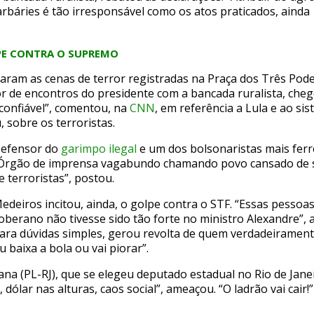
arbáries é tão irresponsável como os atos praticados, ainda
PE CONTRA O SUPREMO
aram as cenas de terror registradas na Praça dos Três Poder
 de encontros do presidente com a bancada ruralista, chego
confiável”, comentou, na
CNN
, em referência a Lula e ao s
, sobre os terroristas.
efensor do
garimpo ilegal
e um dos bolsonaristas mais ferr
Órgão de imprensa vagabundo chamando povo cansado de s
e terroristas”, postou.
edeiros incitou, ainda, o golpe contra o STF. “Essas pesso
oberano não tivesse sido tão forte no ministro Alexandre”, a
ara dúvidas simples, gerou revolta de quem verdadeiramen
u baixa a bola ou vai piorar”.
na (PL-RJ), que se elegeu deputado estadual no Rio de Jan
, dólar nas alturas, caos social”, ameaçou. “O ladrão vai cair!”