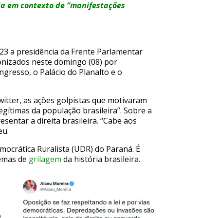
ia em contexto de “manifestações
23 a presidência da Frente Parlamentar
onizados neste domingo (08) por
gresso, o Palácio do Planalto e o
itter, as ações golpistas que motivaram
egítimas da população brasileira”. Sobre a
sentar a direita brasileira. “Cabe aos
eu.
mocrática Ruralista (UDR) do Paraná. É
uemas de
grilagem
da história brasileira.
o