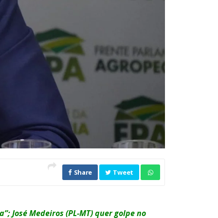
Share
Tweet
a”; José Medeiros (PL-MT) quer golpe no