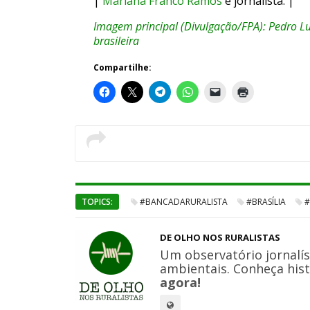
|
Mariana Franco Ramos
é jornalista. |
Imagem principal (Divulgação/FPA): Pedro L
brasileira
Compartilhe:
TOPICS:
#BANCADARURALISTA
#BRASÍLIA
#
DE OLHO NOS RURALISTAS
Um observatório jornalís
ambientais. Conheça hist
agora!