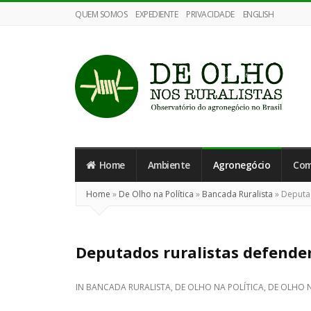
QUEM SOMOS
EXPEDIENTE
PRIVACIDADE
ENGLISH
De
Olho
nos
Home
Ambiente
Agronegócio
Com
Ruralistas
Home
»
De Olho na Política
»
Bancada Ruralista
»
Deputad
Deputados ruralistas defende
IN
BANCADA RURALISTA
,
DE OLHO NA POLÍTICA
,
DE OLHO 