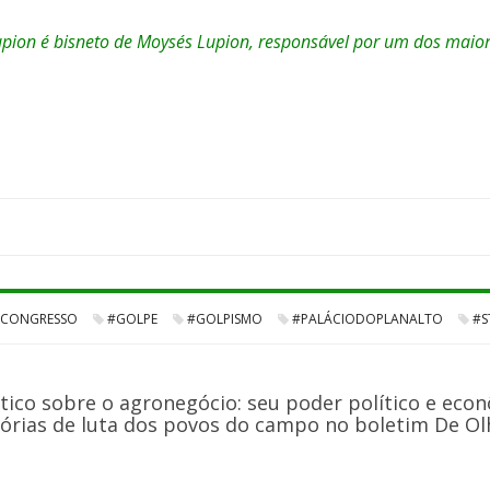
upion é bisneto de Moysés Lupion, responsável por um dos maior
CONGRESSO
#GOLPE
#GOLPISMO
#PALÁCIODOPLANALTO
#S
tico sobre o agronegócio: seu poder político e econ
órias de luta dos povos do campo no boletim De Olho