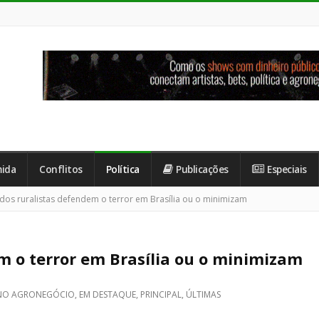
ida
Conflitos
Política
Publicações
Especiais
os ruralistas defendem o terror em Brasília ou o minimizam
m o terror em Brasília ou o minimizam
NO AGRONEGÓCIO
,
EM DESTAQUE
,
PRINCIPAL
,
ÚLTIMAS