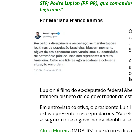
STF; Pedro Lupion (PP-PR), que comanda
legítimas”
Por
Mariana Franco Ramos
O
d
a
S
A
a
d
l
Lupion é filho do ex-deputado federal Ab
também bisneto do ex-governador do es
Em entrevista coletiva, o presidente Luiz 
estava presente nas depredações. “Aquele
assegurou que o governo irá identificar e 
Alceu Moreira
(MDB-RS), que já presidiu a