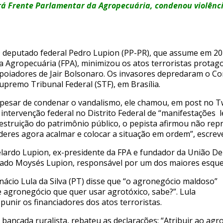
rá Frente Parlamentar da Agropecuária, condenou violênc
 deputado federal Pedro Lupion (PP-PR), que assume em 20
a Agropecuária (FPA), minimizou os atos terroristas protag
poiadores de Jair Bolsonaro. Os invasores depredaram o Con
upremo Tribunal Federal (STF), em Brasília.
pesar de condenar o vandalismo, ele chamou, em post no Tw
 intervenção federal no Distrito Federal de “manifestações l
estruição do patrimônio público, o pepista afirmou não repre
íderes agora acalmar e colocar a situação em ordem”, escrev
elardo Lupion, ex-presidente da FPA e fundador da União De
tado Moysés Lupion, responsável por um dos maiores esq
Inácio Lula da Silva (PT) disse que “o agronegócio maldoso”
 agronegócio que quer usar agrotóxico, sabe?”. Lula
punir os financiadores dos atos terroristas.
 bancada ruralista, rebateu as declarações: “Atribuir ao agr