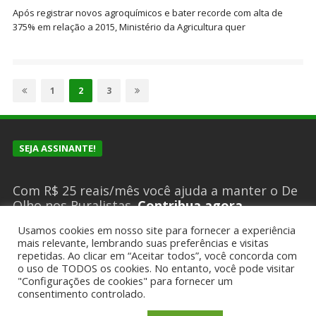
Após registrar novos agroquímicos e bater recorde com alta de
375% em relação a 2015, Ministério da Agricultura quer
Paginação
de
Page
Page
Page
1
2
3
posts
SEJA ASSINANTE!
Com R$ 25 reais/mês você ajuda a manter o De
Olho nos Ruralistas.
Contribua agora
Usamos cookies em nosso site para fornecer a experiência
mais relevante, lembrando suas preferências e visitas
repetidas. Ao clicar em “Aceitar todos”, você concorda com
SUGESTÕES DE PAUTA?
o uso de TODOS os cookies. No entanto, você pode visitar
"Configurações de cookies" para fornecer um
consentimento controlado.
Encaminhe um email para
deolhonosruralistas@gmail.com