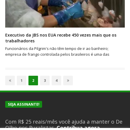
Executivo da JBS nos EUA recebe 450 vezes mais que os
trabalhadores
Funcionários da Pilgrim's não têm tempo de ir ao banheiro;
empresa de frango controlada pelos brasileiros é uma das
Paginação
de
Page
Page
Page
Page
1
2
3
4
posts
SEJA ASSINANTE!
Com R$ 25 reais/mês você ajuda a manter o De
Olho nos Ruralistas.
Contribua agora