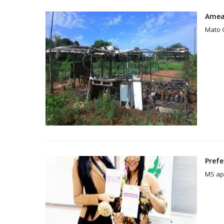
Ameaç
Mato 
Prefe
MS apa