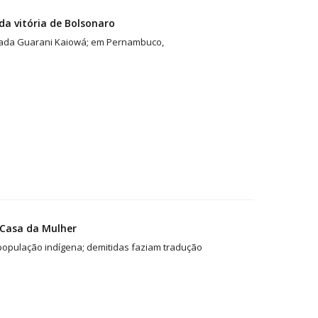
a vitória de Bolsonaro
mada Guarani Kaiowá; em Pernambuco,
 Casa da Mulher
 população indígena; demitidas faziam tradução