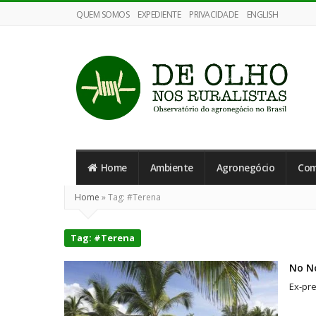
QUEM SOMOS
EXPEDIENTE
PRIVACIDADE
ENGLISH
De
Olho
Home
Ambiente
Agronegócio
Com
nos
Ruralistas
Home
»
Tag:
#Terena
Tag:
#Terena
No No
Ex-pre