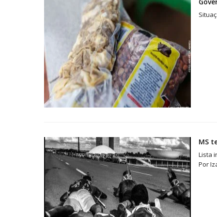
Gove
Situaç
MS te
Lista 
Por Iz