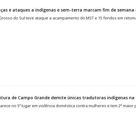
as e ataques a indígenas e sem-terra marcam fim de semana d
Grosso do Sul teve ataque a acampamento do MST e 15 feridos em reto
itura de Campo Grande demite únicas tradutoras indígenas na
rece no 5º lugar em violência doméstica contra mulheres e tem 2ª maior