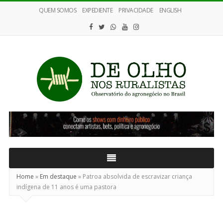
QUEM SOMOS
EXPEDIENTE
PRIVACIDADE
ENGLISH
De
Olho
nos
Ruralistas
Home
»
Em destaque
»
Patroa absolvida de escravizar criança
indígena de 11 anos é uma pastora