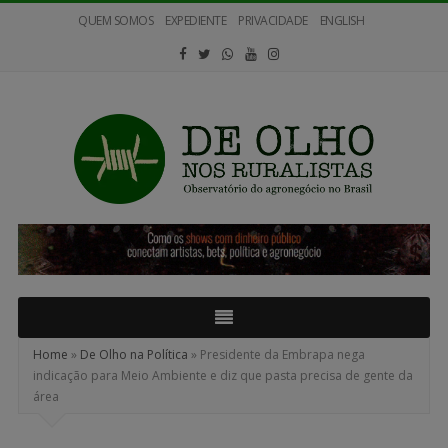
QUEM SOMOS
EXPEDIENTE
PRIVACIDADE
ENGLISH
De
Olho
nos
Ruralistas
Home
»
De Olho na Política
»
Presidente da Embrapa nega
indicação para Meio Ambiente e diz que pasta precisa de gente da
área