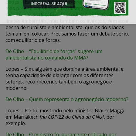
Lopes – Esse embate é muito prejudicial para todos,
mas precisa ser vencido no diálogo. Precisamos
reconhecer os desafios da produção agrícola, os
limites ambientais, mas também os avanços, sem essa
pecha de ruralista e ambientalista, que os dois lados
teimam em colocar. Precisamos fazer um debate sério,
com equilíbrio de forças.
De Olho – “Equilíbrio de forças” sugere um
ambientalista no comando do MMA?
Lopes – Sim, alguém que domine a área ambiental e
tenha capacidade de dialogar com os diferentes
setores, reconhecendo também o agronegócio
moderno.
De Olho – Quem representa o agronegócio moderno?
Lopes – Ele foi mostrado pelo ministro Blairo Maggi
em Marrakech
[na COP-22 do Clima da ONU]
, por
exemplo.
De Olho – O ministro foi duramente criticado por