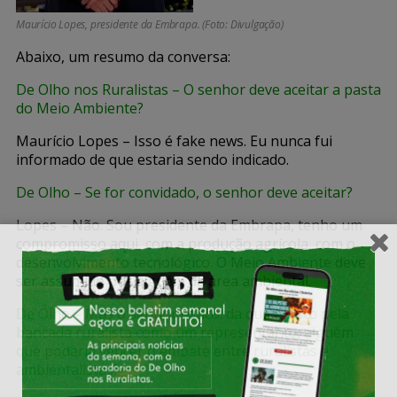
Maurício Lopes, presidente da Embrapa. (Foto: Divulgação)
Abaixo, um resumo da conversa:
De Olho nos Ruralistas – O senhor deve aceitar a pasta
do Meio Ambiente?
Maurício Lopes – Isso é fake news. Eu nunca fui
informado de que estaria sendo indicado.
De Olho – Se for convidado, o senhor deve aceitar?
Lopes – Não. Sou presidente da Embrapa, tenho um
compromisso aqui, com a produção agrícola, com o
desenvolvimento tecnológico. O Meio Ambiente deve
ser assumido por alguém da área ambiental.
De Olho – Mas o senhor concorda que é visto pela
bancada ruralista como um representante, alguém
que poderia vencer o embate entre ruralistas e
ambientalistas?