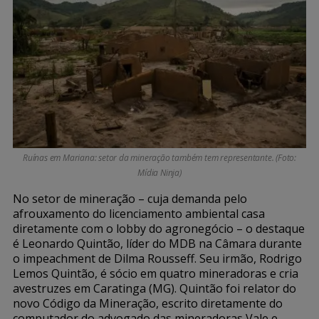
Ruínas em Mariana: setor da mineração também tem representante. (Foto:
Mídia Ninja)
No setor de mineração – cuja demanda pelo
afrouxamento do licenciamento ambiental casa
diretamente com o lobby do agronegócio – o destaque
é Leonardo Quintão, líder do MDB na Câmara durante
o impeachment de Dilma Rousseff. Seu irmão, Rodrigo
Lemos Quintão, é sócio em quatro mineradoras e cria
avestruzes em Caratinga (MG). Quintão foi relator do
novo Código da Mineração, escrito diretamente do
computador do advogado das mineradoras Vale e