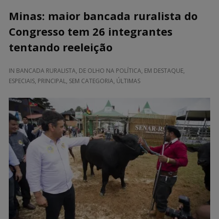
Minas: maior bancada ruralista do
Congresso tem 26 integrantes
tentando reeleição
IN
BANCADA RURALISTA
,
DE OLHO NA POLÍTICA
,
EM DESTAQUE
,
ESPECIAIS
,
PRINCIPAL
,
SEM CATEGORIA
,
ÚLTIMAS