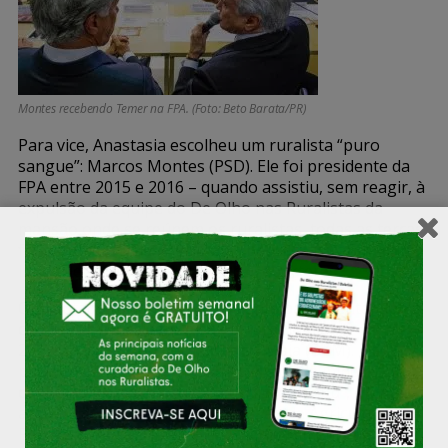
Montes recebendo Temer na FPA. (Foto: Beto Barata/PR)
Para vice, Anastasia escolheu um ruralista “puro
sangue”: Marcos Montes (PSD). Ele foi presidente da
FPA entre 2015 e 2016 – quando assistiu, sem reagir, à
expulsão da equipe do De Olho nas Ruralistas da
mansão onde se reúnem os ruralistas, todas as terças-
feiras, em Brasília: “
Almoço da bancada ruralista tem
ira de deputados e expulsão de repórteres
“.
O deputado foi lançado pela frente parlamentar como
candidato à presidência da Câmara no biênio
2017/2018. Perdeu para Rodrigo Maia (DEM). Ex-
prefeito de Uberaba (1997-2004), cidade mineira
conhecida como a “capital mundial do Zebu”, Montes
assumiu a presidência da Comissão de Agricultura,
Pecuária, Abastecimento e Desenvolvimento Rural