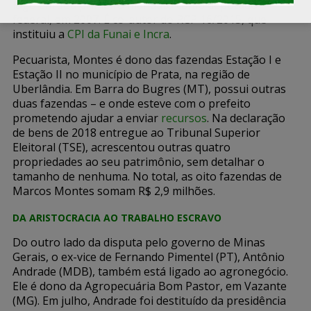
logo em seu primeiro mandato como deputado
federal, em 2007. É co-autor do RCP 16/2015, que
instituiu a
CPI da Funai e Incra
.
Pecuarista, Montes é dono das fazendas Estação I e
Estação II no município de Prata, na região de
Uberlândia. Em Barra do Bugres (MT), possui outras
duas fazendas – e onde esteve com o prefeito
prometendo ajudar a enviar
recursos
. Na declaração
de bens de 2018 entregue ao Tribunal Superior
Eleitoral (TSE), acrescentou outras quatro
propriedades ao seu patrimônio, sem detalhar o
tamanho de nenhuma. No total, as oito fazendas de
Marcos Montes somam R$ 2,9 milhões.
DA ARISTOCRACIA AO TRABALHO ESCRAVO
Do outro lado da disputa pelo governo de Minas
Gerais, o ex-vice de Fernando Pimentel (PT), Antônio
Andrade (MDB), também está ligado ao agronegócio.
Ele é dono da Agropecuária Bom Pastor, em Vazante
(MG). Em julho, Andrade foi destituído da presidência