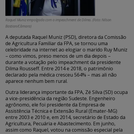
Raquel Muniz empolgada com o impeachment de Dilma. (Foto: Nilson
Bastian/Câmara)
A deputada Raquel Muniz (PSD), diretora da Comissão
de Agricultura Familiar da FPA, se tornou uma
celebridade na internet ao elogiar o marido Ruy Muniz
– como vimos, preso menos de um dia depois –
durante a votação pelo impeachment da presidente
Dilma Rousseff. Entre 2014 e 2018, o patrimônio
declarado pela médica cresceu 564% – mas ali não
aparece nenhum bem rural.
Outra liderança importante da FPA, Zé Silva (SD) ocupa
a vice-presidência da região Sudeste. Engenheiro
agrônomo, ele foi presidente da Empresa de
Assistência Técnica e Extensão Rural (Emater-MG)
entre 2003 e 2010 e, em 2014, secretário de Estado da
Agricultura, Pecuária e Abastecimento. Em junho,
assim como Raquel, votou na comissão especial pela