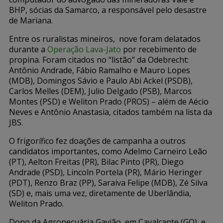
BHP, sócias da Samarco, a responsável pelo desastre
de Mariana.
Entre os ruralistas mineiros, nove foram delatados
durante a
Operação Lava-Jato
por recebimento de
propina. Foram citados no “listão” da Odebrecht:
Antônio Andrade, Fábio Ramalho e Mauro Lopes
(MDB), Domingos Sávio e Paulo Abi Ackel (PSDB),
Carlos Melles (DEM), Julio Delgado (PSB), Marcos
Montes (PSD) e Weliton Prado (PROS) – além de Aécio
Neves e Antônio Anastasia, citados também na lista da
JBS.
O frigorífico fez doações de campanha a outros
candidatos importantes, como Adelmo Carneiro Leão
(PT), Aelton Freitas (PR), Bilac Pinto (PR), Diego
Andrade (PSD), Lincoln Portela (PR), Mário Heringer
(PDT), Renzo Braz (PP), Saraiva Felipe (MDB), Zé Silva
(SD) e, mais uma vez, diretamente de Uberlândia,
Weliton Prado.
Dono da Agropecuária Gavião, em Cavalcante (GO), e