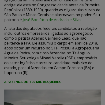
ligação da família Andrade com o “café com leite” é
antiga: ela está no Congresso desde antes da Primeira
República (1889-1930), quando as oligarquias rurais de
São Paulo e Minas Gerais se alternavam no poder. Seu
patrono é
José Bonifácio de Andrada e Silva
.
A lista dos deputados federais candidatos à reeleição
inclui outros empresários ligados ao agronegócio,
como o petista Adelmo Carneiro Leão, que não
pertence à FPA. Ele assumiu o cargo em abril de 2018,
após obter um recurso no STF. Possui a Agropecuária
Água da Pedra, com cinco fazendas no Triângulo
Mineiro. Seu colega Misael Varella (PSD), empresário
do setor logístico e terceiro candidato mais rico do
estado, possui fazendas em Campo Formoso (BA) e
Itaperuna (RJ).
A FAZENDA DE ‘100 MIL ALQUEIRES’