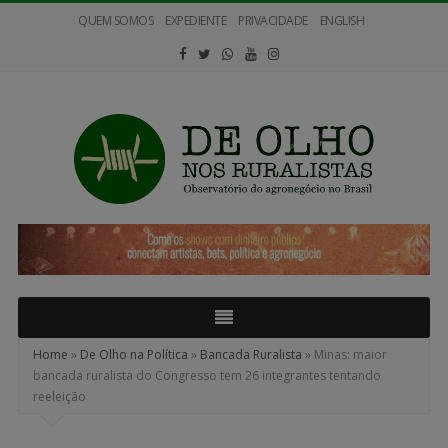
QUEM SOMOS
EXPEDIENTE
PRIVACIDADE
ENGLISH
De
Olho
nos
Ruralistas
Home
»
De Olho na Política
»
Bancada Ruralista
»
Minas: maior
bancada ruralista do Congresso tem 26 integrantes tentando
reeleição