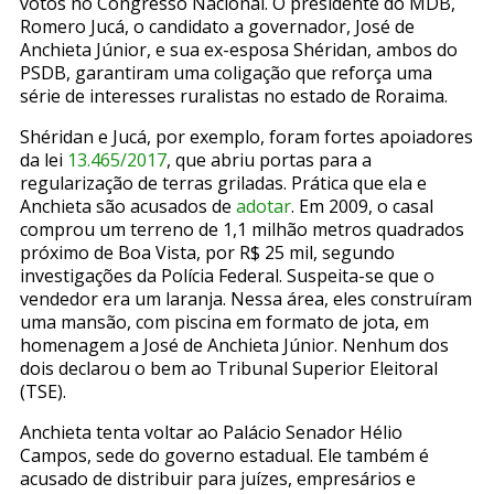
votos no Congresso Nacional. O presidente do MDB,
Romero Jucá, o candidato a governador, José de
Anchieta Júnior, e sua ex-esposa Shéridan, ambos do
PSDB, garantiram uma coligação que reforça uma
série de interesses ruralistas no estado de Roraima.
Shéridan e Jucá, por exemplo, foram fortes apoiadores
da lei
13.465/2017
, que abriu portas para a
regularização de terras griladas. Prática que ela e
Anchieta são acusados de
adotar
. Em 2009, o casal
comprou um terreno de 1,1 milhão metros quadrados
próximo de Boa Vista, por R$ 25 mil, segundo
investigações da Polícia Federal. Suspeita-se que o
vendedor era um laranja. Nessa área, eles construíram
uma mansão, com piscina em formato de jota, em
homenagem a José de Anchieta Júnior. Nenhum dos
dois declarou o bem ao Tribunal Superior Eleitoral
(TSE).
Anchieta tenta voltar ao Palácio Senador Hélio
Campos, sede do governo estadual. Ele também é
acusado de distribuir para juízes, empresários e