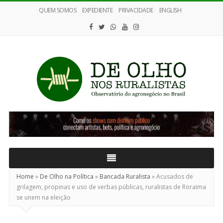
QUEM SOMOS
EXPEDIENTE
PRIVACIDADE
ENGLISH
De
Olho
nos
Ruralistas
Home
»
De Olho na Política
»
Bancada Ruralista
»
Acusados de
grilagem, propinas e uso de verbas públicas, ruralistas de Roraima
se unem na eleição