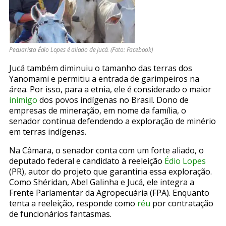
Pecuarista Édio Lopes é aliado de Jucá. (Foto: Facebook)
Jucá também diminuiu o tamanho das terras dos
Yanomami e permitiu a entrada de garimpeiros na
área. Por isso, para a etnia, ele é considerado o maior
inimigo
dos povos indígenas no Brasil. Dono de
empresas de mineração, em nome da família, o
senador continua defendendo a exploração de minério
em terras indígenas.
Na Câmara, o senador conta com um forte aliado, o
deputado federal e candidato à reeleição
Édio Lopes
(PR), autor do projeto que garantiria essa exploração.
Como Shéridan, Abel Galinha e Jucá, ele integra a
Frente Parlamentar da Agropecuária (FPA). Enquanto
tenta a reeleição, responde como
réu
por contratação
de funcionários fantasmas.