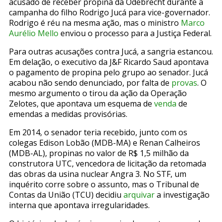
acusado de receber propina da Odebrecht durante a
campanha do filho Rodrigo Jucá para vice-governador.
Rodrigo é réu na mesma ação, mas o ministro
Marco
Aurélio Mello
enviou o processo para a Justiça Federal.
Para outras acusações contra Jucá, a sangria estancou.
Em delação, o executivo da J&F Ricardo Saud apontava
o pagamento de propina pelo grupo ao senador. Jucá
acabou não sendo denunciado, por falta de
provas
. O
mesmo argumento o tirou da ação da Operação
Zelotes, que apontava um esquema de
venda
de
emendas a medidas provisórias.
Em 2014, o senador teria recebido, junto com os
colegas Edison Lobão (MDB-MA) e Renan Calheiros
(MDB-AL), propinas no valor de R$ 1,5 milhão da
construtora UTC, vencedora de licitação da retomada
das obras da usina nuclear Angra 3. No STF, um
inquérito corre sobre o assunto, mas o Tribunal de
Contas da União (TCU) decidiu
arquivar
a investigação
interna que apontava irregularidades.