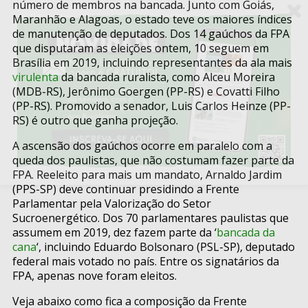
número de membros na bancada. Junto com Goiás,
Maranhão e Alagoas, o estado teve os maiores índices
de manutenção de deputados. Dos 14 gaúchos da FPA
que disputaram as eleições ontem, 10 seguem em
Brasília em 2019, incluindo representantes da ala mais
virulenta
da bancada ruralista, como Alceu Moreira
(MDB-RS), Jerônimo Goergen (PP-RS) e Covatti Filho
(PP-RS). Promovido a senador, Luis Carlos Heinze (PP-
RS) é outro que ganha projeção.
A ascensão dos gaúchos ocorre em paralelo com a
queda dos paulistas, que não costumam fazer parte da
FPA. Reeleito para mais um mandato, Arnaldo Jardim
(PPS-SP) deve continuar presidindo a Frente
Parlamentar pela Valorização do Setor
Sucroenergético. Dos 70 parlamentares paulistas que
assumem em 2019, dez fazem parte da ‘
bancada da
cana
‘, incluindo Eduardo Bolsonaro (PSL-SP), deputado
federal mais votado no país. Entre os signatários da
FPA, apenas nove foram eleitos.
Veja abaixo como fica a composição da Frente