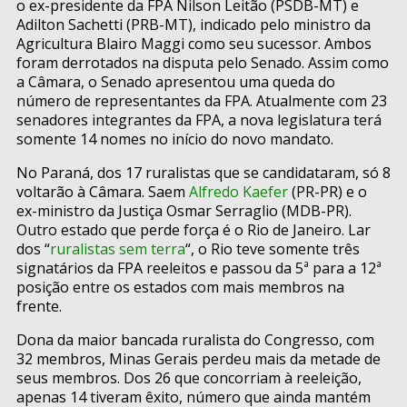
o ex-presidente da FPA Nilson Leitão (PSDB-MT) e
Adilton Sachetti (PRB-MT), indicado pelo ministro da
Agricultura Blairo Maggi como seu sucessor. Ambos
foram derrotados na disputa pelo Senado. Assim como
a Câmara, o Senado apresentou uma queda do
número de representantes da FPA. Atualmente com 23
senadores integrantes da FPA, a nova legislatura terá
somente 14 nomes no início do novo mandato.
No Paraná, dos 17 ruralistas que se candidataram, só 8
voltarão à Câmara. Saem
Alfredo Kaefer
(PR-PR) e o
ex-ministro da Justiça Osmar Serraglio (MDB-PR).
Outro estado que perde força é o Rio de Janeiro. Lar
dos “
ruralistas sem terra
“, o Rio teve somente três
signatários da FPA reeleitos e passou da 5ª para a 12ª
posição entre os estados com mais membros na
frente.
Dona da maior bancada ruralista do Congresso, com
32 membros, Minas Gerais perdeu mais da metade de
seus membros. Dos 26 que concorriam à reeleição,
apenas 14 tiveram êxito, número que ainda mantém