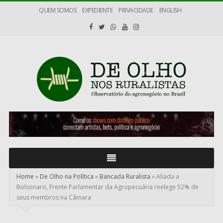
QUEM SOMOS
EXPEDIENTE
PRIVACIDADE
ENGLISH
De
Olho
nos
Ruralistas
Home
»
De Olho na Política
»
Bancada Ruralista
»
Aliada a
Bolsonaro, Frente Parlamentar da Agropecuária reelege 52% de
seus membros na Câmara