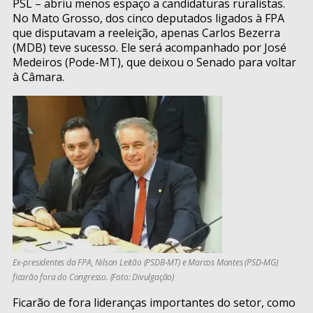
PSL – abriu menos espaço a candidaturas ruralistas.
No Mato Grosso, dos cinco deputados ligados à FPA
que disputavam a reeleição, apenas Carlos Bezerra
(MDB) teve sucesso. Ele será acompanhado por José
Medeiros (Pode-MT), que deixou o Senado para voltar
à Câmara.
Ex-presidentes da FPA, Nilson Leitão (PSDB-MT) e Marcos Montes (PSD-MG)
ficarão fora do Congresso. (Foto: Divulgação)
Ficarão de fora lideranças importantes do setor, como