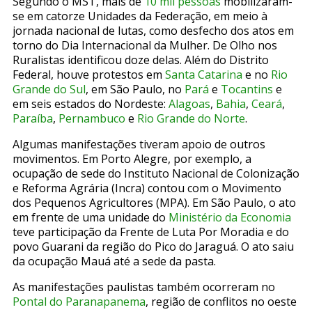
Segundo o MST, mais de
10 mil pessoas
mobilizaram-
se em catorze Unidades da Federação, em meio à
jornada nacional de lutas, como desfecho dos atos em
torno do Dia Internacional da Mulher. De Olho nos
Ruralistas identificou doze delas. Além do Distrito
Federal, houve protestos em
Santa Catarina
e no
Rio
Grande do Sul
, em São Paulo, no
Pará
e
Tocantins
e
em seis estados do Nordeste:
Alagoas
,
Bahia
,
Ceará
,
Paraíba
,
Pernambuco
e
Rio Grande do Norte
.
Algumas manifestações tiveram apoio de outros
movimentos. Em Porto Alegre, por exemplo, a
ocupação de sede do Instituto Nacional de Colonização
e Reforma Agrária (Incra) contou com o Movimento
dos Pequenos Agricultores (MPA). Em São Paulo, o ato
em frente de uma unidade do
Ministério da Economia
teve participação da Frente de Luta Por Moradia e do
povo Guarani da região do Pico do Jaraguá. O ato saiu
da ocupação Mauá até a sede da pasta.
As manifestações paulistas também ocorreram no
Pontal do Paranapanema
, região de conflitos no oeste