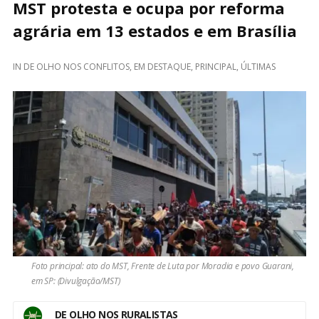
MST protesta e ocupa por reforma
agrária em 13 estados e em Brasília
IN
DE OLHO NOS CONFLITOS
,
EM DESTAQUE
,
PRINCIPAL
,
ÚLTIMAS
Foto principal: ato do MST, Frente de Luta por Moradia e povo Guarani,
em SP: (Divulgação/MST)
DE OLHO NOS RURALISTAS