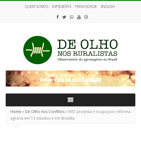
QUEM SOMOS
EXPEDIENTE
PRIVACIDADE
ENGLISH
De
Olho
nos
Ruralistas
Home
»
De Olho nos Conflitos
»
MST protesta e ocupa por reforma
agrária em 13 estados e em Brasília