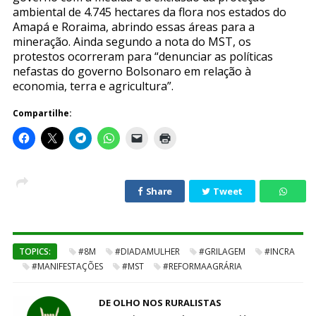
ambiental de 4.745 hectares da flora nos estados do
Amapá e Roraima, abrindo essas áreas para a
mineração. Ainda segundo a nota do MST, os
protestos ocorreram para “denunciar as políticas
nefastas do governo Bolsonaro em relação à
economia, terra e agricultura”.
Compartilhe:
Share
Tweet
TOPICS:
#8M
#DIADAMULHER
#GRILAGEM
#INCRA
#MANIFESTAÇÕES
#MST
#REFORMAAGRÁRIA
DE OLHO NOS RURALISTAS