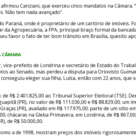
”, afirmou Canziani, que exerceu cinco mandatos na Câmara.
ões. Não tem nada avançado”.
do Paraná, onde é proprietário de um cartório de imóveis. F
da Agrope­­cuária, a FPA, principal braço formal da bancad
seu favor o fato de ter bom trânsito em Brasília, quesito a
A CÂMARA
, vice-prefeito de Londrina e secretário de Estado do Traba
votos ao Senado, mas perdeu a disputa para Oriovisto Guima
 conseguiu eleger sua filha, Luísa, então com 22 anos, que 
o
de R$ 2.401.825,00 ao Tribunal Superior Eleitoral (TSE). De
apitã (PR), no valor de R$ 111.036,00 e R$ 88.829,00; um i
raças (PR), avaliado em R$ 117.975,00; parte de um sítio e
00; chácaras na Gleba Primavera, em Londrina, de R$ 867,00;
), de R$ 50.000,00.
 como a de 1998, mostram preços dos imóveis rigorosamente 