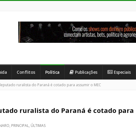
ida
Conflitos
Política
Publicações
Especiais
deputado ruralista do Paraná é cotado para assumir o MEC
utado ruralista do Paraná é cotado para
NARO
,
PRINCIPAL
,
ÚLTIMAS