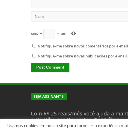
seis
−
=
um
Notifique-me sobre novos comentários por e-mail
Notifique-me sobre novas publicações por e-mail.
SEJA ASSINANTE!
Com R$ 25 reais/mês você ajuda a man
o De Olho nos Ruralistas.
Contribua
agora
Usamos cookies em nosso site para fornecer a experiência mais 