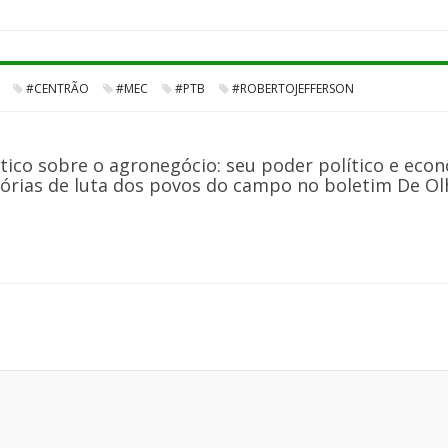
#CENTRÃO
#MEC
#PTB
#ROBERTOJEFFERSON
tico sobre o agronegócio: seu poder político e econ
órias de luta dos povos do campo no boletim De Olho