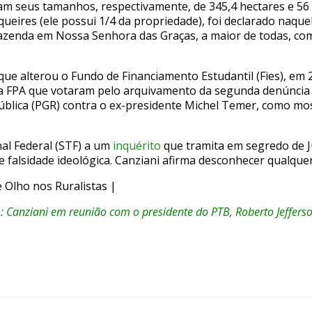
am seus tamanhos, respectivamente, de 345,4 hectares e 56
lqueires (ele possui 1/4 da propriedade), foi declarado naque
azenda em Nossa Senhora das Graças, a maior de todas, co
que alterou o Fundo de Financiamento Estudantil (Fies), em 
a FPA que votaram pelo arquivamento da segunda denúncia
pública (PGR) contra o ex-presidente Michel Temer, como mo
al Federal (STF) a um
inquérito
que tramita em segredo de Ju
 e falsidade ideológica. Canziani afirma desconhecer qualqu
 Olho nos Ruralistas |
): Canziani em reunião com o presidente do PTB, Roberto Jeffers