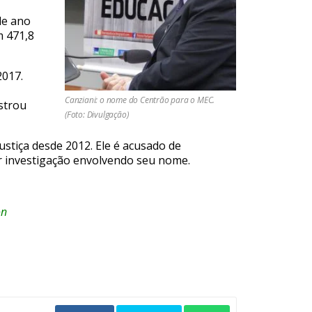
le ano
m 471,8
2017.
Canziani: o nome do Centrão para o MEC.
strou
(Foto: Divulgação)
stiça desde 2012. Ele é acusado de
er investigação envolvendo seu nome.
on