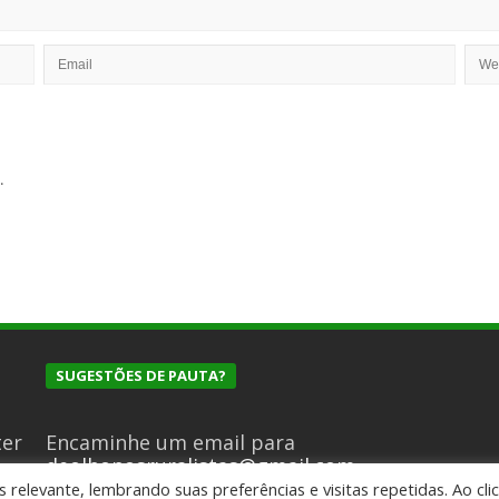
.
SUGESTÕES DE PAUTA?
ter
Encaminhe um email para
deolhonosruralistas@gmail.com
relevante, lembrando suas preferências e visitas repetidas. Ao cli