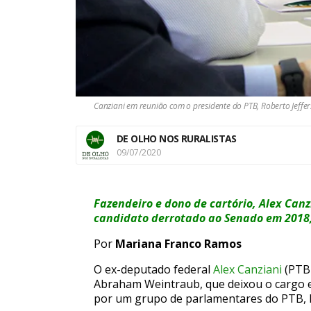
Canziani em reunião com o presidente do PTB, Roberto Jeffer
DE OLHO NOS RURALISTAS
09/07/2020
Fazendeiro e dono de cartório, Alex Ca
candidato derrotado ao Senado em 2018,
Por
Mariana Franco Ramos
O ex-deputado federal
Alex Canziani
(PTB-
Abraham Weintraub, que deixou o cargo e
por um grupo de parlamentares do PTB, 