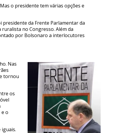
 “Mas o presidente tem várias opções e
oi presidente da Frente Parlamentar da
a ruralista no Congresso. Além da
pontado por Bolsonaro a interlocutores
lho. Nas
rães
se tornou
ntre os
móvel
m
 e o
iguais.