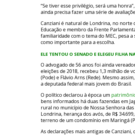
“Se tiver esse privilégio, será uma honra
ainda precisa fazer uma série de avaliaç
Canziani é natural de Londrina, no norte 
Educação e membro da Frente Parlamentar 
familiaridade com o tema do MEC, pesa a 
como importante para a escolha.
ELE TENTOU O SENADO E ELEGEU FILHA N
O advogado de 56 anos foi ainda vereador
eleições de 2018, recebeu 1,3 milhão de 
(Pode) e Flávio Arns (Rede). Mesmo assim,
a deputada federal mais jovem do Brasil.
O político declarou à época um
patrimôni
bens informados há duas fazendas em Jagu
rural no município de Nossa Senhora das G
Londrina, herança dos avós, de R$ 34.699,
terreno de um condomínio em Maringá (PR
As declarações mais antigas de Canziani,