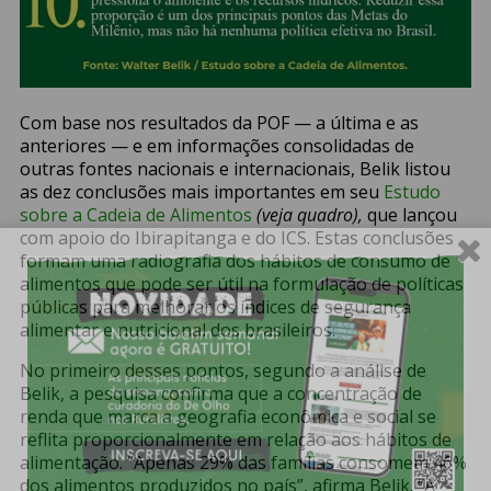
Com base nos resultados da POF — a última e as
anteriores — e em informações consolidadas de
outras fontes nacionais e internacionais, Belik listou
as dez conclusões mais importantes em seu
Estudo
sobre a Cadeia de Alimentos
(veja quadro),
que lançou
com apoio do Ibirapitanga e do ICS. Estas conclusões
formam uma radiografia dos hábitos de consumo de
alimentos que pode ser útil na formulação de políticas
públicas para melhorar os índices de segurança
alimentar e nutricional dos brasileiros.
No primeiro desses pontos, segundo a análise de
Belik, a pesquisa confirma que a concentração de
renda que marca a geografia econômica e social se
reflita proporcionalmente em relação aos hábitos de
alimentação. “Apenas 29% das famílias consomem 46%
dos alimentos produzidos no país”, afirma Belik. “A