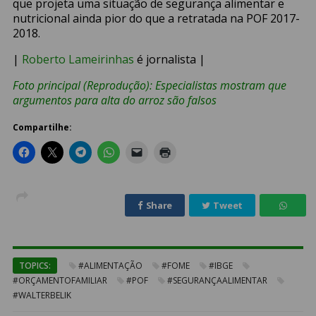
que projeta uma situação de segurança alimentar e
nutricional ainda pior do que a retratada na POF 2017-
2018.
|
Roberto Lameirinhas
é jornalista |
Foto principal (Reprodução): Especialistas mostram que
argumentos para alta do arroz são falsos
Compartilhe:
Share
Tweet
TOPICS:
#ALIMENTAÇÃO
#FOME
#IBGE
#ORÇAMENTOFAMILIAR
#POF
#SEGURANÇAALIMENTAR
#WALTERBELIK