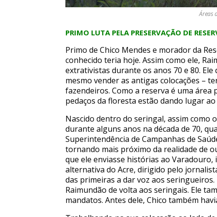
Áreas d
PRIMO LUTA PELA PRESERVAÇÃO DE RESER
Primo de Chico Mendes e morador da Res
conhecido teria hoje. Assim como ele, Rai
extrativistas durante os anos 70 e 80. El
mesmo vender as antigas colocações – te
fazendeiros. Como a reserva é uma área p
pedaços da floresta estão dando lugar ao
Nascido dentro do seringal, assim como o
durante alguns anos na década de 70, qua
Superintendência de Campanhas de Saúde 
tornando mais próximo da realidade de ou
que ele enviasse histórias ao Varadouro,
alternativa do Acre, dirigido pelo jornalis
das primeiras a dar voz aos seringueiros. 
Raimundão de volta aos seringais. Ele ta
mandatos. Antes dele, Chico também havia