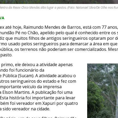
entro da Resex Chico Mendes dão lugar a pastos. (Foto: Natanael Silva/De Olho nos Rur
VA
ex até hoje, Raimundo Mendes de Barros, está com 77 anos
mundão Pé no Chão, apelido pelo qual é conhecido entre os s
e diz que muitos filhos de antigos seringueiros optaram por d
rmo usado pelos seringueiros para demarcar a área em que 
ública, os terrenos não poderiam ser comercializados. Mesm
 pasto.
 primo, ele deixou a atividade apenas
ndo foi funcionário da
Pública (Sucam). A atividade acabou o
tros seringueiros do estado e fez com
 importante veículo da imprensa
ta Elson Martins. A publicação foi uma
Esta história foi importante para levar
mbém foi vereador em Xapuri por quatro
 sido vereador na cidade.