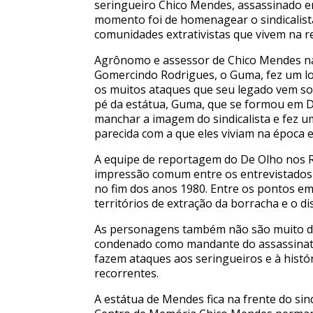
seringueiro Chico Mendes, assassinado e
momento foi de homenagear o sindicalis
comunidades extrativistas que vivem na r
Agrônomo e assessor de Chico Mendes na 
Gomercindo Rodrigues, o Guma, fez um lo
os muitos ataques que seu legado vem s
pé da estátua, Guma, que se formou em Dir
manchar a imagem do sindicalista e fez um
parecida com a que eles viviam na época 
A equipe de reportagem do De Olho nos 
impressão comum entre os entrevistados 
no fim dos anos 1980. Entre os pontos e
territórios de extração da borracha e o d
As personagens também não são muito dif
condenado como mandante do assassinato d
fazem ataques aos seringueiros e à histó
recorrentes.
A estátua de Mendes fica na frente do sind