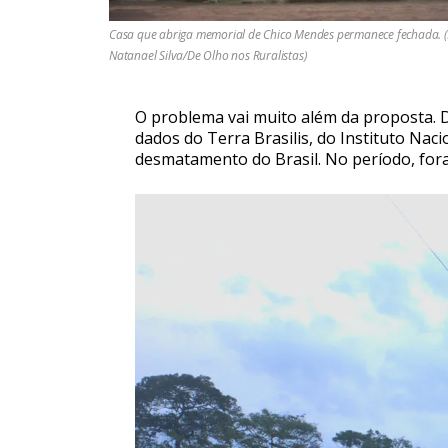
Casa que abriga memorial de Chico Mendes permanece fechada. (
Natanael Silva/De Olho nos Ruralistas)
O problema vai muito além da proposta. D
dados do Terra Brasilis, do Instituto Nac
desmatamento do Brasil. No período, for