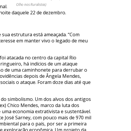
Olho nos Ruralistas)
nal.
 noite daquele 22 de dezembro.
e sua estrutura está ameaçada. “Com
interesse em manter vivo o legado de meu
oi atacada no centro da capital Rio
ringueiro, há indícios de um ataque
so de uma caminhonete para derrubar o
vidências depois de Ângela Mendes,
 sociais o ataque. Foram doze dias até que
ém do simbolismo. Um dos alvos dos antigos
esex) Chico Mendes, marco da luta dos
e uma economia extrativista e sustentável.
e José Sarney, com pouco mais de 970 mil
biental para o país, por ser a primeira
e exploração econômica. Um projeto da