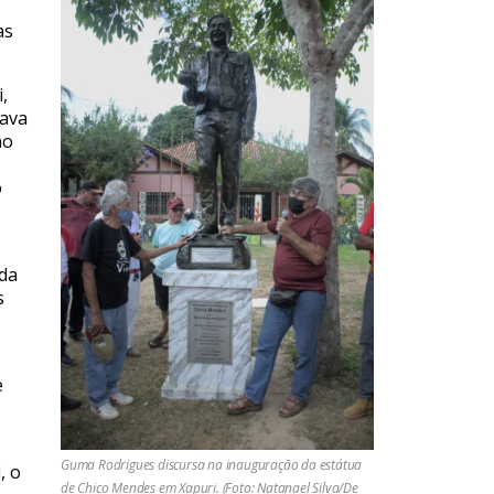
as
,
rava
no
o
ida
s
e
Guma Rodrigues discursa na inauguração da estátua
, o
de Chico Mendes em Xapuri. (Foto: Natanael Silva/De