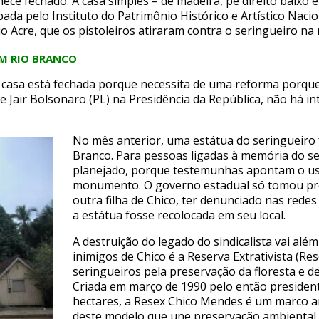
e fechado. A casa simples – de madeira, pé direito baixo e
da pelo Instituto do Patrimônio Histórico e Artístico Nacio
io Acre, que os pistoleiros atiraram contra o seringueiro na
EM RIO BRANCO
 a casa está fechada porque necessita de uma reforma porqu
e Jair Bolsonaro (PL) na Presidência da República, não há 
No mês anterior, uma estátua do seringueiro f
Branco. Para pessoas ligadas à memória do se
planejado, porque testemunhas apontam o u
monumento. O governo estadual só tomou pro
outra filha de Chico, ter denunciado nas redes
a estátua fosse recolocada em seu local.
A destruição do legado do sindicalista vai al
inimigos de Chico é a Reserva Extrativista (R
seringueiros pela preservação da floresta e d
Criada em março de 1990 pelo então president
hectares, a Resex Chico Mendes é um marco am
deste modelo que une preservação ambiental 