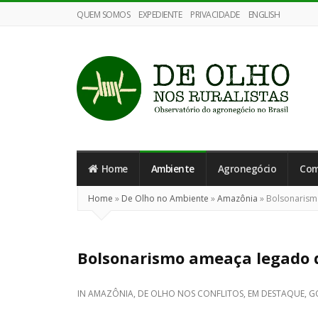
QUEM SOMOS
EXPEDIENTE
PRIVACIDADE
ENGLISH
De
Olho
nos
Home
Ambiente
Agronegócio
Com
Ruralistas
Home
»
De Olho no Ambiente
»
Amazônia
»
Bolsonarism
Bolsonarismo ameaça legado 
IN
AMAZÔNIA
,
DE OLHO NOS CONFLITOS
,
EM DESTAQUE
,
G