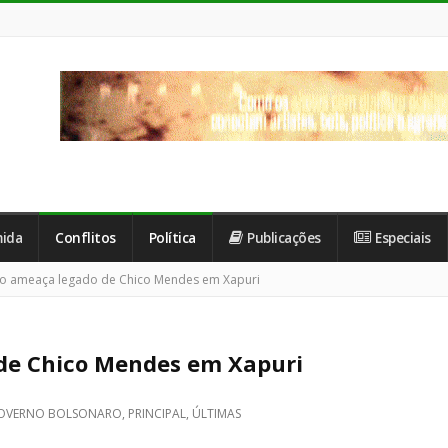
ida
Conflitos
Política
Publicações
Especiais
o ameaça legado de Chico Mendes em Xapuri
de Chico Mendes em Xapuri
OVERNO BOLSONARO
,
PRINCIPAL
,
ÚLTIMAS