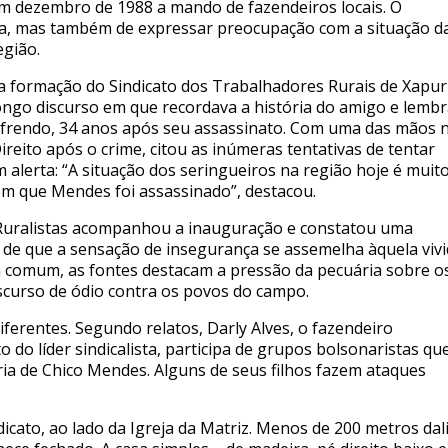
m dezembro de 1988 a mando de fazendeiros locais. O
ta, mas também de expressar preocupação com a situação d
egião.
formação do Sindicato dos Trabalhadores Rurais de Xapuri
ngo discurso em que recordava a história do amigo e lemb
ofrendo, 34 anos após seu assassinato. Com uma das mãos 
eito após o crime, citou as inúmeras tentativas de tentar
 alerta: “A situação dos seringueiros na região hoje é muit
em que Mendes foi assassinado”, destacou.
Ruralistas acompanhou a inauguração e constatou uma
de que a sensação de insegurança se assemelha àquela viv
m comum, as fontes destacam a pressão da pecuária sobre o
iscurso de ódio contra os povos do campo.
erentes. Segundo relatos, Darly Alves, o fazendeiro
o líder sindicalista, participa de grupos bolsonaristas qu
ria de Chico Mendes. Alguns de seus filhos fazem ataques
icato, ao lado da Igreja da Matriz. Menos de 200 metros dali