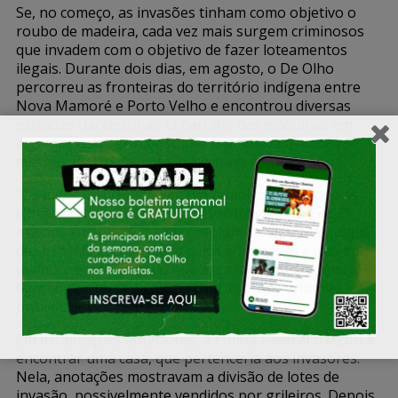
Se, no começo, as invasões tinham como objetivo o
roubo de madeira, cada vez mais surgem criminosos
que invadem com o objetivo de fazer loteamentos
ilegais. Durante dois dias, em agosto, o De Olho
percorreu as fronteiras do território indígena entre
Nova Mamoré e Porto Velho e encontrou diversas
estradas clandestinas. O barulho das máquinas em
algumas delas era constante e chamava a atenção
mesmo dentro da mata, misturado a outros sons.
“Os invasores constroem um ramal central e depois
vão abrindo pequenas estradas até ele”, diz Eric. O
método é conhecido como espinha de peixe. Algumas
das estradas construídas pelos criminosos estão em
melhores condições do que a estrada pública, única
ligação por terra da aldeia com as áreas urbanas
próximas.
Em fiscalizações anteriores, a Polícia Federal chegou a
encontrar uma casa, que pertenceria aos invasores.
Nela, anotações mostravam a divisão de lotes de
invasão, possivelmente vendidos por grileiros. Depois