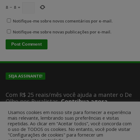
8
−
8
=
Notifique-me sobre novos comentários por e-mail.
Notifique-me sobre novas publicações por e-mail.
SEJA ASSINANTE!
Com R$ 25 reais/mês você ajuda a manter o De
Olho nos Ruralistas.
Contribua agora
Usamos cookies em nosso site para fornecer a experiência
mais relevante, lembrando suas preferências e visitas
repetidas. Ao clicar em “Aceitar todos”, você concorda com
SUGESTÕES DE PAUTA?
o uso de TODOS os cookies. No entanto, você pode visitar
"Configurações de cookies" para fornecer um