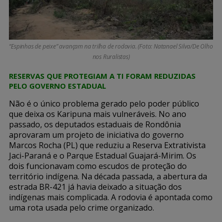
“Espinhas de peixe” avançam na trilha de rodovia. (Foto: Natanael Silva/De Olho
nos Ruralistas)
RESERVAS QUE PROTEGIAM A TI FORAM REDUZIDAS
PELO GOVERNO ESTADUAL
Não é o único problema gerado pelo poder público
que deixa os Karipuna mais vulneráveis. No ano
passado, os deputados estaduais de Rondônia
aprovaram um projeto de iniciativa do governo
Marcos Rocha (PL) que reduziu a Reserva Extrativista
Jaci-Paraná e o Parque Estadual Guajará-Mirim. Os
dois funcionavam como escudos de proteção do
território indígena. Na década passada, a abertura da
estrada BR-421 já havia deixado a situação dos
indígenas mais complicada. A rodovia é apontada como
uma rota usada pelo crime organizado.