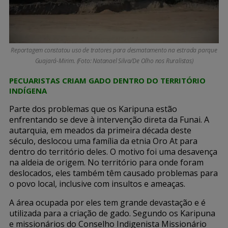
Reportagem constatou uso de tratores para desmatamento na estrada parque
Guajará-Mirim. (Foto: Natanael Silva/De Olho nos Ruralistas)
PECUARISTAS CRIAM GADO DENTRO DO TERRITÓRIO
INDÍGENA
Parte dos problemas que os Karipuna estão
enfrentando se deve à intervenção direta da Funai. A
autarquia, em meados da primeira década deste
século, deslocou uma família da etnia Oro At para
dentro do território deles. O motivo foi uma desavença
na aldeia de origem. No território para onde foram
deslocados, eles também têm causado problemas para
o povo local, inclusive com insultos e ameaças.
A área ocupada por eles tem grande devastação e é
utilizada para a criação de gado. Segundo os Karipuna
e missionários do Conselho Indigenista Missionário