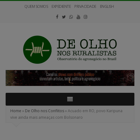
QUEM SOMOS
EXPEDIENTE
PRIVACIDADE
ENGLISH
De
Olho
nos
Ruralistas
Home
»
De Olho nos Conflitos
»
Acuado em RO, povo Karipuna
vive ainda mais ameaças com Bolsonaro