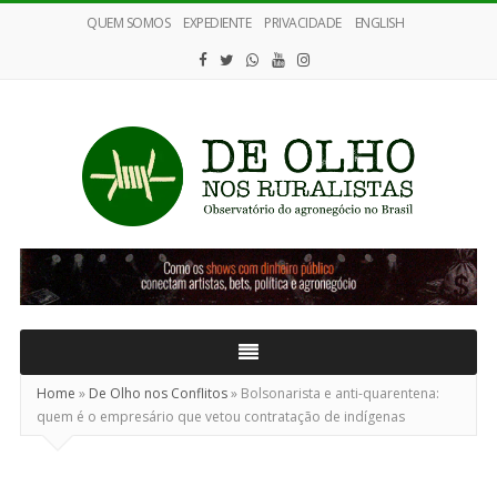
QUEM SOMOS
EXPEDIENTE
PRIVACIDADE
ENGLISH
De
Olho
nos
Ruralistas
Home
»
De Olho nos Conflitos
»
Bolsonarista e anti-quarentena:
quem é o empresário que vetou contratação de indígenas