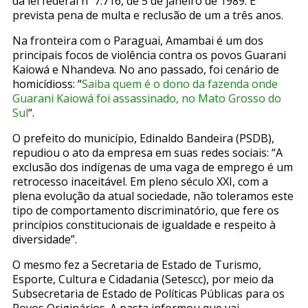
da lei federal nº 7.716, de 5 de janeiro de 1989. É
prevista pena de multa e reclusão de um a três anos.
Na fronteira com o Paraguai, Amambai é um dos
principais focos de violência contra os povos Guarani
Kaiowá e Nhandeva. No ano passado, foi cenário de
homicídioss: “
Saiba quem é o dono da fazenda onde
Guarani Kaiowá foi assassinado, no Mato Grosso do
Sul
“.
O prefeito do município, Edinaldo Bandeira (PSDB),
repudiou o ato da empresa em suas redes sociais: “A
exclusão dos indígenas de uma vaga de emprego é um
retrocesso inaceitável. Em pleno século XXI, com a
plena evolução da atual sociedade, não toleramos este
tipo de comportamento discriminatório, que fere os
princípios constitucionais de igualdade e respeito à
diversidade”.
O mesmo fez a Secretaria de Estado de Turismo,
Esporte, Cultura e Cidadania (Setescc), por meio da
Subsecretaria de Estado de Políticas Públicas para os
Povos Originários. A pasta informou que vai