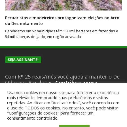
Pecuaristas e madeireiros protagonizam eleições no Arco
do Desmatamento
Candidatos em 52 municípios têm 500 mil hectares em fazendas e
54 mil cabeças de gado, em região arrasada
SEJA ASSINANTE!
Com R$ 25 reais/mês você ajuda a manter o De
Olho nos Ruralistas.
Contribua agora
Usamos cookies em nosso site para fornecer a experiência
mais relevante, lembrando suas preferências e visitas
repetidas. Ao clicar em “Aceitar todos”, você concorda com
SUGESTÕES DE PAUTA?
o uso de TODOS os cookies. No entanto, você pode visitar
"Configurações de cookies" para fornecer um
consentimento controlado.
Encaminhe um email para
deolhonosruralistas@gmail.com