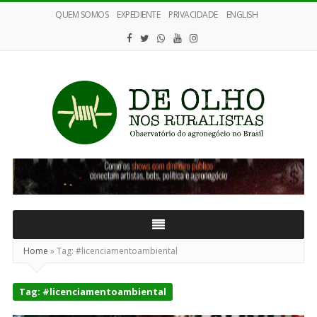
QUEM SOMOS
EXPEDIENTE
PRIVACIDADE
ENGLISH
De
Olho
nos
Ruralistas
Home
»
Tag:
#licenciamentoambiental
Tag:
#licenciamentoambiental