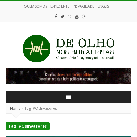
QUEM SOMOS
EXPEDIENTE
PRIVACIDADE
ENGLISH
De
Olho
nos
Ruralistas
Home
»
Tag:
#OsInvasores
Tag:
#OsInvasores