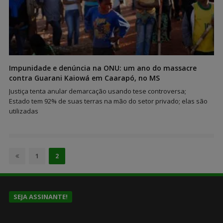
Impunidade e denúncia na ONU: um ano do massacre
contra Guarani Kaiowá em Caarapó, no MS
Justiça tenta anular demarcação usando tese controversa;
Estado tem 92% de suas terras na mão do setor privado; elas são
utilizadas
Paginação
de
Page
Page
1
2
posts
SEJA ASSINANTE!