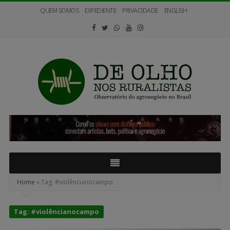
QUEM SOMOS
EXPEDIENTE
PRIVACIDADE
ENGLISH
De
Olho
nos
Ruralistas
Home
»
Tag:
#violêncianocampo
Tag:
#violêncianocampo