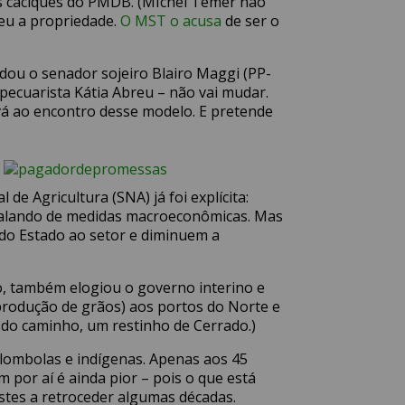
os caciques do PMDB. (MIchel Temer não
deu a propriedade.
O MST o acusa
de ser o
idou o senador sojeiro Blairo Maggi (PP-
pecuarista Kátia Abreu – não vai mudar.
vá ao encontro desse modelo. E pretende
e Agricultura (SNA) já foi explícita:
falando de medidas macroeconômicas. Mas
do Estado ao setor e diminuem a
o, também elogiou o governo interino e
 produção de grãos) aos portos do Norte e
o caminho, um restinho de Cerrado.)
lombolas e indígenas. Apenas aos 45
por aí é ainda pior – pois o que está
estes a retroceder algumas décadas.