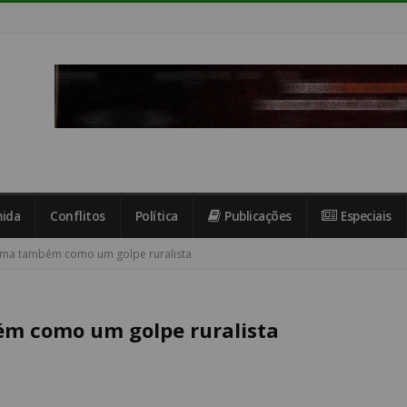
ida
Conflitos
Política
Publicações
Especiais
rma também como um golpe ruralista
ém como um golpe ruralista