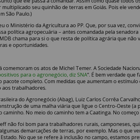
assunto que ele passa a comandar. Assim como quase todos 
er multiplicado seu quinhão de terras em Goiás. Pois ele ven
em São Paulo.)
 o Ministério da Agricultura ao PP. Que, por sua vez, conv
ssa política agropecuária – antes comandada pela senadora 
MDB chama para si o que resta de política agrária que não 
rras e oportunidades.
á comemoram os atos de Michel Temer. A Sociedade Nacional d
ositivos para o agronegócio, diz SNA
“. É bem verdade que 
 o pacote completo. Com medidas que aumentam o estímulo 
 aos trabalhadores.
asileira do Agronegócio (Abag), Luiz Carlos Corrêa Carvalh
 construção de uma malha viária que ligue o Centro-Oeste (a
 caminho. No meio do caminho tem a Caatinga. No começo d
f não foi bom para trabalhadores rurais, camponeses, qui
lgumas demarcações de terras, por exemplo. Mas o que vem 
e Estado. No que se refere à inclusão no campo, estamos pr