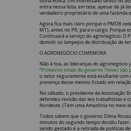
usina eólica. Um interessado direto no 
entra nessa lista, em tese, apesar de já t
verdadeiro proprietário de uma fazenda 
Agora fica mais claro porque o PMDB cedeu
MT), antes no PR, para o cargo. Porque e
Continuará a serviço do agronegócio. O P
demolir os lampejos de distribuição de te
O AGRONEGÓCIO COMEMORA
Não à toa, as lideranças do agronegócio j
“
Primeiros sinais do governo Temer são p
o setor seguramente está exultante com
presença desse mesmo Estado em relação
No sábado, o presidente da Associação Br
defendeu revisão das leis trabalhistas e
Nordeste. (Tem uma Amazônia no meio do
Todos sabem que o governo Dilma Roussef
minutos do segundo tempo decidiu fazer a
sendo gestado é a retirada de políticas d