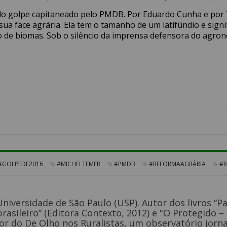
do golpe capitaneado pelo PMDB. Por Eduardo Cunha e por
sua face agrária. Ela tem o tamanho de um latifúndio e sig
o de biomas. Sob o silêncio da imprensa defensora do agr
#GOLPEDE2016
#MICHELTEMER
#PMDB
#REFORMAAGRÁRIA
#R
niversidade de São Paulo (USP). Autor dos livros “P
rasileiro” (Editora Contexto, 2012) e "O Protegido 
or do De Olho nos Ruralistas, um observatório jorna