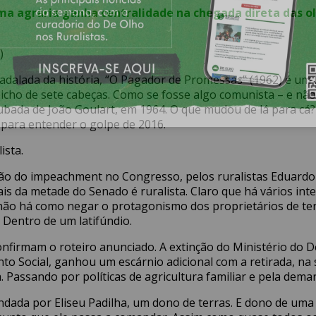
 agrária ganha centralidade na chegada direta das ol
)
badalada da história, “O Pagador de Promessas” (1962) é u
cho de sete cabeças. Como se fosse algo comunista – e não 
rubada de João Goulart, em 1964. O que mudou de lá para cá?
para entender o golpe de 2016.
ista.
tação do impeachment no Congresso, pelos ruralistas Eduar
is da metade do Senado é ruralista. Claro que há vários in
ão há como negar o protagonismo dos proprietários de ter
 Dentro de um latifúndio.
nfirmam o roteiro anunciado. A extinção do Ministério do 
o Social, ganhou um escárnio adicional com a retirada, na s
. Passando por políticas de agricultura familiar e pela dema
andada por Eliseu Padilha, um dono de terras. E dono de um