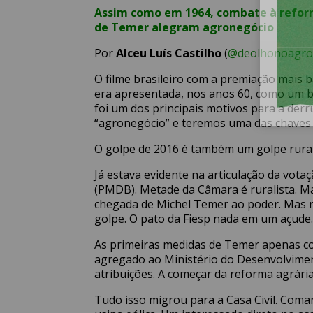
Assim como em 1964, combate à reforma
de Temer alegram agronegócio
Por
Alceu Luís Castilho
(
@deolhonoagro
O filme brasileiro com a premiação mais 
era apresentada, nos anos 60, como um bi
foi um dos principais motivos para a der
“agronegócio” e teremos uma das chaves 
O golpe de 2016 é também um golpe rural
Já estava evidente na articulação da vo
(PMDB). Metade da Câmara é ruralista. Ma
chegada de Michel Temer ao poder. Mas n
golpe. O pato da Fiesp nada em um açude.
As primeiras medidas de Temer apenas co
agregado ao Ministério do Desenvolviment
atribuições. A começar da reforma agrária
Tudo isso migrou para a Casa Civil. Com