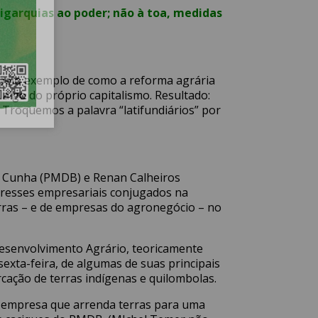
igarquias ao poder; não à toa, medidas
m belo exemplo de como a reforma agrária
algo do próprio capitalismo. Resultado:
 Troquemos a palavra “latifundiários” por
do Cunha (PMDB) e Renan Calheiros
teresses empresariais conjugados na
ras – e de empresas do agronegócio – no
Desenvolvimento Agrário, teoricamente
exta-feira, de algumas de suas principais
rcação de terras indígenas e quilombolas.
a empresa que arrenda terras para uma