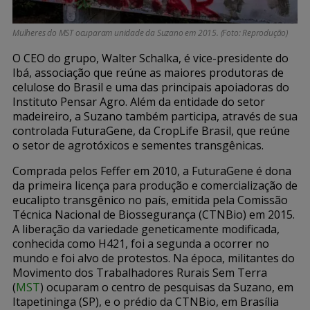
Mulheres do MST ocuparam unidade da Suzano em 2015. (Foto: Reprodução)
O CEO do grupo, Walter Schalka, é vice-presidente do
Ibá, associação que reúne as maiores produtoras de
celulose do Brasil e uma das principais apoiadoras do
Instituto Pensar Agro. Além da entidade do setor
madeireiro, a Suzano também participa, através de sua
controlada FuturaGene, da CropLife Brasil, que reúne
o setor de agrotóxicos e sementes transgênicas.
Comprada pelos Feffer em 2010, a FuturaGene é dona
da primeira licença para produção e comercialização de
eucalipto transgênico no país, emitida pela Comissão
Técnica Nacional de Biossegurança (CTNBio) em 2015.
A liberação da variedade geneticamente modificada,
conhecida como H421, foi a segunda a ocorrer no
mundo e foi alvo de protestos. Na época, militantes do
Movimento dos Trabalhadores Rurais Sem Terra
(
MST
) ocuparam o centro de pesquisas da Suzano, em
Itapetininga (SP), e o prédio da CTNBio, em Brasília