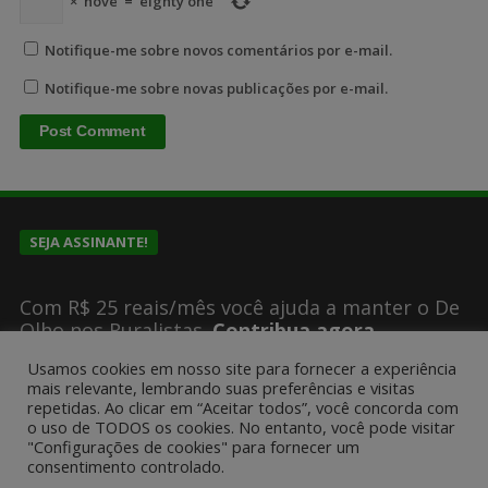
×
nove
=
eighty one
Notifique-me sobre novos comentários por e-mail.
Notifique-me sobre novas publicações por e-mail.
SEJA ASSINANTE!
Com R$ 25 reais/mês você ajuda a manter o De
Olho nos Ruralistas.
Contribua agora
Usamos cookies em nosso site para fornecer a experiência
mais relevante, lembrando suas preferências e visitas
SUGESTÕES DE PAUTA?
repetidas. Ao clicar em “Aceitar todos”, você concorda com
o uso de TODOS os cookies. No entanto, você pode visitar
"Configurações de cookies" para fornecer um
consentimento controlado.
Encaminhe um email para