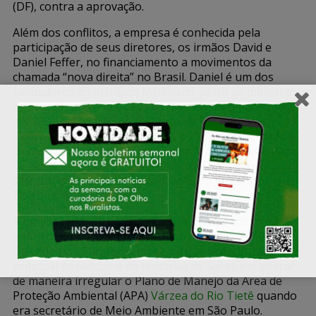
(DF), contra a aprovação.
Além dos conflitos, a empresa é conhecida pela
participação de seus diretores, os irmãos David e
Daniel Feffer, no financiamento a movimentos da
chamada “nova direita” no Brasil. Daniel é um dos
fundadores do Instituto Millenium, junto ao ministro
da Economia Paulo Guedes. O irmão David participou,
em 2007, da criação do Instituto de Formação de
Líderes, um dos organizadores do Fórum Liberdade e
Democracia, ao lado de José Salim Mattar Junior, dono
da locadora de automóveis Localiza Hertz e ex-
secretário geral de Desestatização do governo
Bolsonaro.
A família também possui ligações diretas com o ex-
ministro do Meio Ambiente, Ricardo Salles. Em 2018,
De Olho nos Ruralistas mostrou que era a Suzano a
principal beneficiária da tentativa de Salles em alterar
de maneira irregular o Plano de Manejo da Área de
Proteção Ambiental (APA)
Várzea do Rio Tietê
quando
era secretário de Meio Ambiente em São Paulo.