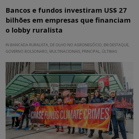
Bancos e fundos investiram US$ 27
bilhões em empresas que financiam
o lobby ruralista
IN
BANCADA RURALISTA
,
DE OLHO NO AGRONEGÓCIO
,
EM DESTAQUE
,
GOVERNO BOLSONARO
,
MULTINACIONAIS
,
PRINCIPAL
,
ÚLTIMAS