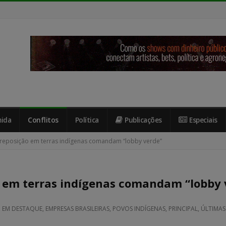
ida
Conflitos
Política
Publicações
Especiais
eposição em terras indígenas comandam “lobby verde”
 em terras indígenas comandam “lobby 
,
EM DESTAQUE
,
EMPRESAS BRASILEIRAS
,
POVOS INDÍGENAS
,
PRINCIPAL
,
ÚLTIMAS