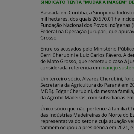
SINDICATO TENTA “MUDAR A IMAGEM” DE
Baseada em Curitiba, a Sinopema Indústri
mil hectares, dos quais 20.570,01 ha inc
Fundação Nacional dos Povos Indígenas (Fu
Federal na Operação Jurupari, que apura
Grosso.
Entre os acusados pelo Ministério Públic
Cerri Cherubini e Luiz Carlos Fávero. A 
de Mato Grosso, que remeteu o caso à Ju
considerada referência em
manejo susten
Um terceiro sócio, Alvarez Cherubini, fo
Secretaria da Agricultura do Paraná em 
MDB). Edgar Cherubini, da mesma família
da Agrobil Madeiras, com subsidiárias e
Único sócio que não pertence à família Ch
das Indústrias Madeireiras do Norte do E
representativa do setor e cuja atuação ve
também ocupou a presidência em 2021, e 