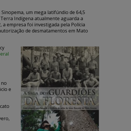
a Sinopema, um mega latifúndio de 64,5
a Terra Indígena atualmente aguarda a
, a empresa foi investigada pela Polícia
e autorização de desmatamentos em Mato
cy
eral
 no
cio e
icato
vero,