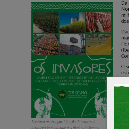
Da 
Nor
mil
dos
Dad
mad
Flo
(Ib
Con
O s
est
De 
Agr
mad
Ent
de 
emp
Relatório mostra participação de setores do
Con
agronegócio no ataque aos direitos indígenas.