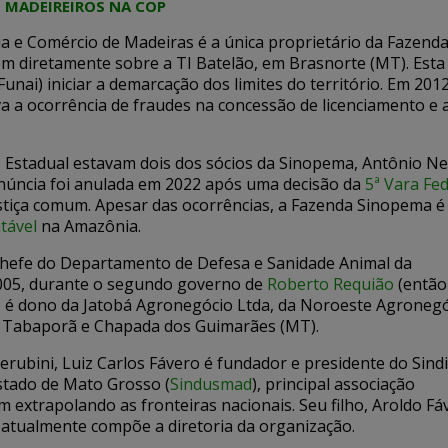
 MADEIREIROS NA COP
a e Comércio de Madeiras é a única proprietário da Fazend
idem diretamente sobre a TI Batelão, em Brasnorte (MT). Est
nai) iniciar a demarcação dos limites do território. Em 2012
va a ocorrência de fraudes na concessão de licenciamento 
o Estadual estavam dois dos sócios da Sinopema, Antônio Ne
denúncia foi anulada em 2022 após uma decisão da
5ª Vara Fed
stiça comum. Apesar das ocorrências, a Fazenda Sinopema é
tável
na Amazônia.
i chefe do Departamento de Defesa e Sanidade Animal da
2005, durante o segundo governo de
Roberto Requião
(então
, é dono da Jatobá Agronegócio Ltda, da Noroeste Agronegó
m Tabaporã e Chapada dos Guimarães (MT).
erubini, Luiz Carlos Fávero é fundador e presidente do Sind
stado de Mato Grosso (
Sindusmad
), principal associação
m extrapolando as fronteiras nacionais. Seu filho, Aroldo Fá
atualmente compõe a diretoria da organização.