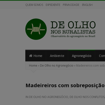
QUEM SOMOS
EXPEDIENTE
PRIVACIDADE
ENGLISH
De
Olho
nos
Home
Ambiente
Agronegócio
Com
Ruralistas
Home
»
De Olho no Agronegócio
»
Madeireiros com sobr
Madeireiros com sobreposição
IN
DE OLHO NO AGRONEGÓCIO
,
DE OLHO NOS CONFLITOS