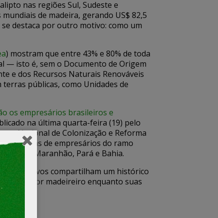
alipto nas regiões Sul, Sudeste e
s mundiais de madeira, gerando US$ 82,5
 se destaca por outro motivo: como um
ea
) mostram que entre 43% e 80% de toda
gal — isto é, sem o Documento de Origem
ente e dos Recursos Naturais Renováveis
m terras públicas, como Unidades de
ão os empresários brasileiros e
ublicado na última quarta-feira (19) pelo
ituto Nacional de Colonização e Reforma
s incidências de empresários do ramo
o Grosso, Maranhão, Pará e Bahia.
ses executivos compartilham um histórico
dade” do setor madeireiro enquanto suas