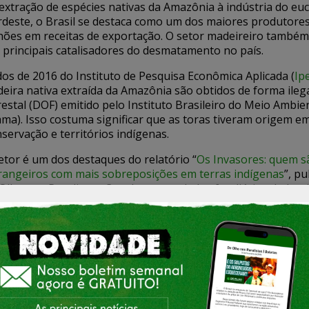
extração de espécies nativas da Amazônia à indústria do euc
deste, o Brasil se destaca como um dos maiores produtore
hões em receitas de exportação. O setor madeireiro também
 principais catalisadores do desmatamento no país.
os de 2016 do Instituto de Pesquisa Econômica Aplicada (
Ip
eira nativa extraída da Amazônia são obtidos de forma ile
restal (DOF) emitido pelo Instituto Brasileiro do Meio Ambi
ama). Isso costuma significar que as toras tiveram origem e
servação e territórios indígenas.
etor é um dos destaques do relatório “
Os Invasores: quem s
rangeiros com mais sobreposições em terras indígenas
”, p
Olho nos Ruralistas. Com base nos dados fundiários do Inst
ária (Incra), o estudo identificou pelo menos quinze grande
eireiro em terras indígenas demarcadas pela Funai no Mat
re conexões políticas e multas por desmatamento ilegal, es
lobby nacional e internacional, defendendo a “sustentabili
resas avançam, ocultas, sobre os territórios tradicionais.
fira abaixo na tabela: