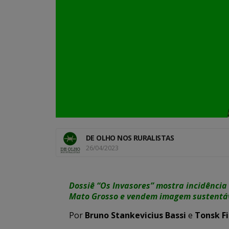
DE OLHO NOS RURALISTAS
26/04/2023
Dossiê “Os Invasores” mostra incidênci
Mato Grosso e vendem imagem sustentável
Por
Bruno Stankevicius Bassi
e
Tonsk F