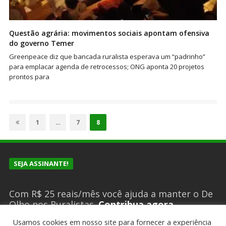
Questão agrária: movimentos sociais apontam ofensiva
do governo Temer
Greenpeace diz que bancada ruralista esperava um “padrinho”
para emplacar agenda de retrocessos; ONG aponta 20 projetos
prontos para
Paginação
de
Page
Page
Page
1
…
7
8
posts
SEJA ASSINANTE!
Com R$ 25 reais/mês você ajuda a manter o De
Olho nos Ruralistas.
Contribua agora
Usamos cookies em nosso site para fornecer a experiência