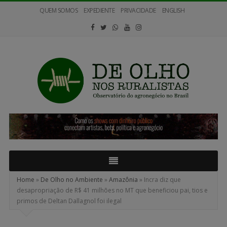
QUEM SOMOS
EXPEDIENTE
PRIVACIDADE
ENGLISH
De
Olho
nos
Ruralistas
Home
»
De Olho no Ambiente
»
Amazônia
»
Incra diz que
desapropriação de R$ 41 milhões no MT que beneficiou pai, tios e
primos de Deltan Dallagnol foi ilegal