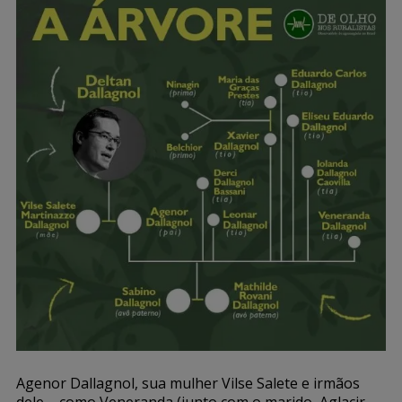
Agenor Dallagnol, sua mulher Vilse Salete e irmãos
dele – como Veneranda (junto com o marido, Aglacir