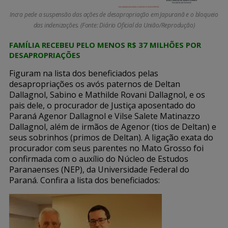
Incra pede a suspensão das ações de desapropriação em Japuranã e o bloqueio
das indenizações. (Fonte: Diário Oficial da União/Reprodução)
FAMÍLIA RECEBEU PELO MENOS R$ 37 MILHÕES POR
DESAPROPRIAÇÕES
Figuram na lista dos beneficiados pelas
desapropriações os avós paternos de Deltan
Dallagnol, Sabino e Mathilde Rovani Dallagnol, e os
pais dele, o procurador de Justiça aposentado do
Paraná Agenor Dallagnol e Vilse Salete Matinazzo
Dallagnol, além de irmãos de Agenor (tios de Deltan) e
seus sobrinhos (primos de Deltan). A ligação exata do
procurador com seus parentes no Mato Grosso foi
confirmada com o auxílio do Núcleo de Estudos
Paranaenses (NEP), da Universidade Federal do
Paraná. Confira a lista dos beneficiados: