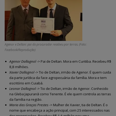
Agenor e Deltan: pai do procurador recebeu por terras. (Foto:
Facebook/Reprodução)
Agenor Dallagnol
-> Pai de Deltan. Mora em Curitiba. Recebeu R$
8,8 milhões.
Xavier Dallagnol
-> Tio de Deltan, irmão de Agenor. É quem cuida
da parte jurídica da face agropecuária da família. Mora e tem
escritório em Cuiabá.
Leonar Dallagnol
-> Tio de Deltan, irmão de Agenor. Conhecido
na Gleba Japuranã como Tenente. É ele quem controla as terras
da família na região.
Maria das Graças Prestes
-> Mulher de Xavier, tia de Deltan. É o
nome que encabeça a ação principal, com 25 interessados nas
desapropriações. Recebeu R$ 1,6 milhão por uma