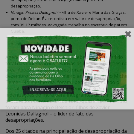
desapropriação.
Ninagin Prestes Dallagnol
-> Filha de Xavier e Maria das Graças,
prima de Deltan. É a recordista em valor de desapropriação,
com R$ 17 milhões. Advogada, trabalha no escritório do pai em
Cuiabá.
Belchior Prestes Dallagnol
-> Irmão de Ninagin. Recebeu R$ 9,5
milhões pela desapropriação.
Agenor Dallagnol, portanto, recebeu cerca de 1/4 do
total das indenizações relativas às desapropriações na
área. Aqueles R$ 8,8 milhões foram pagos, em
dezembro de 2016, no primeiro ano do governo Michel
Temer. No mesmo dia, foram liberados, segundo o
Portal da Transparência, ao menos R$ 36,9 milhões de
indenizações do Incra para integrantes da família do
procurador. Cerca de 3/4 do total, quase R$ 27 milhões,
foram para Ninagin e Belchior, filhos de Xavier
Leonidas Dallagnol – o líder de fato das
desapropriações.
Dos 25 citados na principal ação de desapropriação da