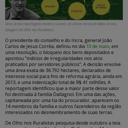
Série de dez reportagens mostra o avanço do clã nas terras do Mato Grosso.
(Imagem: De Olho nos Ruralistas)
O presidente do conselho e do Incra, general João
Carlos de Jesus Corrêa, definiu no dia
10 de maio
, em
uma resolução, o bloqueio dos bens depositados e
apontou “indícios de irregularidades nos atos
praticados por servidores públicos”. A decisão envolve
uma área exata de 36.792 hectares, declarados de
interesse social para fins de reforma agrária, ainda em
2013, e uma indenização total de R$ 41 milhões. A
reportagem identificou que a maior parte desse valor
foi destinada à família Dallagnol. Em uma das ações,
capitaneada por uma tia do procurador, aparecem os
14 membros da família e outros fazendeiros da região
interessados no desmembramento de suas terras.
De Olho nos Ruralistas pesquisa desde outubro a teia