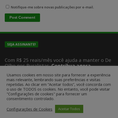
Notifique-me sobre novas publicações por e-mail.
SEJA ASSINANTE!
Com R$ 25 reais/mês você ajuda a manter o De
Olho nos Ruralistas.
Contribua agora
Usamos cookies em nosso site para fornecer a experiência
mais relevante, lembrando suas preferências e visitas
SUGESTÕES DE PAUTA?
repetidas. Ao clicar em “Aceitar todos”, você concorda com
o uso de TODOS os cookies. No entanto, você pode visitar
"Configurações de cookies" para fornecer um
consentimento controlado.
Encaminhe um email para
deolhonosruralistas@gmail.com
Configurações de Cookies
Aceitar Todos