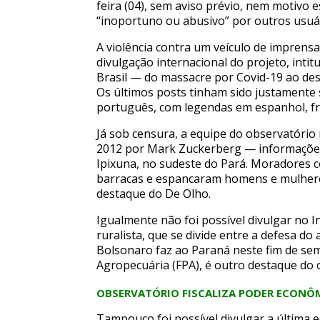
feira (04), sem aviso prévio, nem motivo 
“inoportuno ou abusivo” por outros usuá
A violência contra um veículo de imprens
divulgação internacional do projeto, intitu
Brasil — do massacre por Covid-19 ao d
Os últimos posts tinham sido justamente 
português, com legendas em espanhol, fra
Já sob censura, a equipe do observatóri
2012 por Mark Zuckerberg — informaçõe
Ipixuna, no sudeste do Pará. Moradores 
barracas e espancaram homens e mulheres
destaque do De Olho.
Igualmente não foi possível divulgar no 
ruralista, que se divide entre a defesa do
Bolsonaro faz ao Paraná neste fim de sem
Agropecuária (FPA), é outro destaque do 
OBSERVATÓRIO FISCALIZA PODER ECONÔ
Tampouco foi possível divulgar a última e