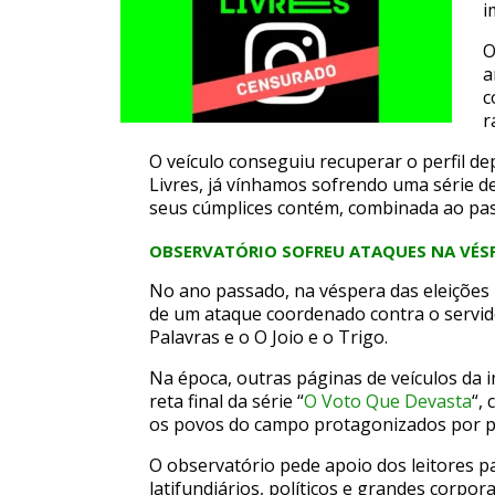
i
O
a
c
r
O veículo conseguiu recuperar o perfil de
Livres, já vínhamos sofrendo uma série de
seus cúmplices contém, combinada ao pass
OBSERVATÓRIO SOFREU ATAQUES NA VÉSP
No ano passado, na véspera das eleições m
de um ataque coordenado contra o servid
Palavras e o O Joio e o Trigo.
Na época, outras páginas de veículos da
reta final da série “
O Voto Que Devasta
“,
os povos do campo protagonizados por po
O observatório pede apoio dos leitores p
latifundiários, políticos e grandes corpo