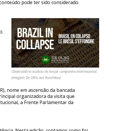
o conteúdo pode ter sido considerado
o.
Observatório acabou de lançar campanha internacional.
(Imagem: De Olho nos Ruralistas)
R), nome em ascensão da bancada
rincipal organizadora da visita que
tucional, a Frente Parlamentar da
stência. Nesta edição, contamos como foi