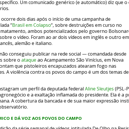
específico. Um comunicado genérico (e automático) diz que 
rios.
a ocorre dois dias após o início de uma campanha de
lada “
Brasil em Colapso
“, sobre destruições em curso no
esmatamento, ambos potencializados pelo governo Bolsonar
sobre o vídeo. Foram ao ar dois vídeos em inglês e outro em
ncês, alemão e italiano.
o não conseguiu publicar na rede social — comandada desde
s sobre o
ataque
ao Acampamento São Vinícius, em Nova
contam que pistoleiros encapuzados atearam fogo nas
. A violência contra os povos do campo é um dos temas de
Instagram um perfil da deputada federal
Aline Sleutjes
(PSL-P
 agronegócio e a exaltação inflamada do presidente. Ela é a p
ana. A cobertura da bancada e de sua maior expressão insti
observatório.
MICO E DÁ VOZ AOS POVOS DO CAMPO
dição da série semanal de vídeos intitulada De Olho na Resi