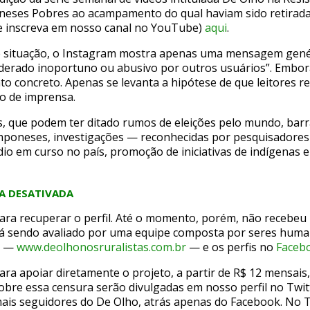
poneses Pobres ao acampamento do qual haviam sido retira
 se inscreva em nosso canal no YouTube)
aqui
.
 situação, o Instagram mostra apenas uma mensagem genér
derado inoportuno ou abusivo por outros usuários”. Embora
 fato concreto. Apenas se levanta a hipótese de que leitores
lo de imprensa.
, que podem ter ditado rumos de eleições pelo mundo, barra
camponeses, investigações — reconhecidas por pesquisadores
o em curso no país, promoção de iniciativas de indígenas e
A DESATIVADA
 para recuperar o perfil. Até o momento, porém, não recebe
stá sendo avaliado por uma equipe composta por seres huma
e —
www.deolhonosruralistas.com.br
— e os perfis no
Faceb
ara apoiar diretamente o projeto, a partir de R$ 12 mensais
obre essa censura serão divulgadas em nosso perfil no Twi
ais seguidores do De Olho, atrás apenas do Facebook. No Tw