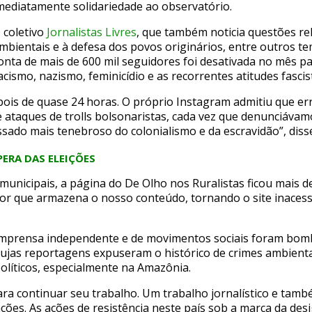
mediatamente solidariedade ao observatório.
 coletivo
Jornalistas Livres
, que também noticia questões rel
mbientais e à defesa dos povos originários, entre outros 
onta de mais de 600 mil seguidores foi desativada no mês 
acismo, nazismo, feminicídio e as recorrentes atitudes fasc
pois de quase 24 horas. O próprio Instagram admitiu que err
 ataques de trolls bolsonaristas, cada vez que denunciávamo
ado mais tenebroso do colonialismo e da escravidão”, disse
ERA DAS ELEIÇÕES
unicipais, a página do De Olho nos Ruralistas ficou mais de
or que armazena o nosso conteúdo, tornando o site inaces
 imprensa independente e de movimentos sociais foram bom
 cujas reportagens expuseram o histórico de crimes ambienta
líticos, especialmente na Amazônia.
ara continuar seu trabalho. Um trabalho jornalístico e tam
rações. As ações de resistência neste país sob a marca da d