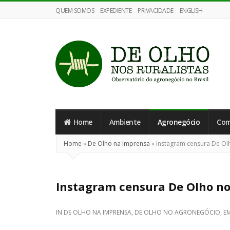
QUEM SOMOS
EXPEDIENTE
PRIVACIDADE
ENGLISH
De
Olho
nos
Home
Ambiente
Agronegócio
Com
Ruralistas
Home
»
De Olho na Imprensa
»
Instagram censura De Olho
Instagram censura De Olho nos
IN
DE OLHO NA IMPRENSA
,
DE OLHO NO AGRONEGÓCIO
,
E