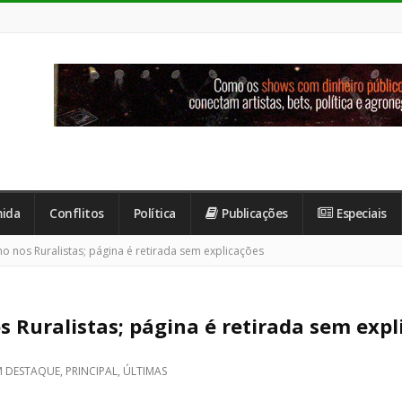
ida
Conflitos
Política
Publicações
Especiais
 nos Ruralistas; página é retirada sem explicações
 Ruralistas; página é retirada sem expl
M DESTAQUE
,
PRINCIPAL
,
ÚLTIMAS