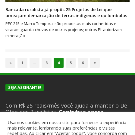
Bancada ruralista já propôs 25 Projetos de Lei que
ameaçam demarcação de terras indígenas e quilombolas
PEC 215 e Marco Temporal são propostas mais conhecidas e
viraram guarda-chuvas de outros projetos; outros PL autorizam
mineração
Paginação
de
Page
Page
Page
Page
Page
1
…
3
4
5
6
posts
SEJA ASSINANTE!
Com R$ 25 reais/mês você ajuda a manter o De
Olho nos Ruralistas.
Contribua agora
Usamos cookies em nosso site para fornecer a experiência
mais relevante, lembrando suas preferências e visitas
repetidas. Ao clicar em “Aceitar todos”, você concorda com
SUGESTÕES DE PAUTA?