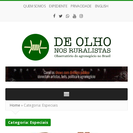
QUEM SOMOS
EXPEDIENTE
PRIVACIDADE
ENGLISH
De
Olho
nos
Ruralistas
Home
»
Categoria:
Especiais
Categoria:
Especiais