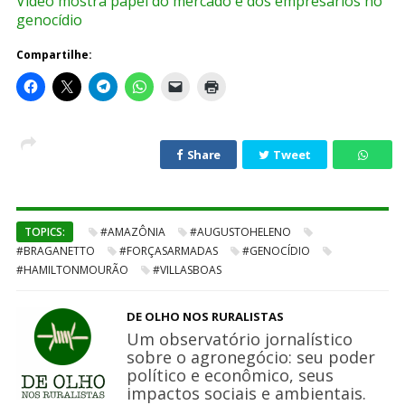
Vídeo mostra papel do mercado e dos empresários no
genocídio
Compartilhe:
Share
Tweet
TOPICS:
#AMAZÔNIA
#AUGUSTOHELENO
#BRAGANETTO
#FORÇASARMADAS
#GENOCÍDIO
#HAMILTONMOURÃO
#VILLASBOAS
DE OLHO NOS RURALISTAS
Um observatório jornalístico
sobre o agronegócio: seu poder
político e econômico, seus
impactos sociais e ambientais.