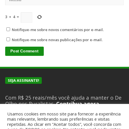
3
+
4
=
Notifique-me sobre novos comentários por e-mail.
Notifique-me sobre novas publicações por e-mail.
SEJA ASSINANTE!
Com R$ 25 reais/mês você ajuda a manter o De
Olho nos Ruralistas.
Contribua agora
Usamos cookies em nosso site para fornecer a experiência
mais relevante, lembrando suas preferências e visitas
SUGESTÕES DE PAUTA?
repetidas. Ao clicar em “Aceitar todos”, você concorda com