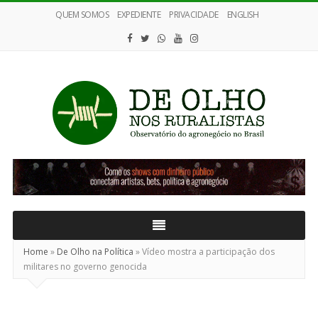
QUEM SOMOS
EXPEDIENTE
PRIVACIDADE
ENGLISH
De
Olho
nos
Ruralistas
Home
»
De Olho na Política
»
Vídeo mostra a participação dos
militares no governo genocida