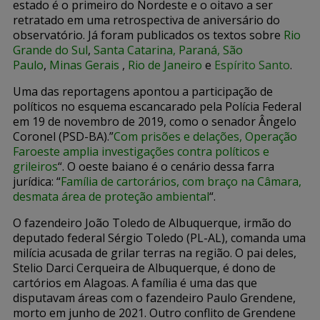
estado é o primeiro do Nordeste e o oitavo a ser
retratado em uma retrospectiva de aniversário do
observatório. Já foram publicados os textos sobre
Rio
Grande do Sul
,
Santa Catarina
,
Paraná
,
São
Paulo
,
Minas Gerais
,
Rio de Janeiro
e
Espírito Santo
.
Uma das reportagens apontou a participação de
políticos no esquema escancarado pela Polícia Federal
em 19 de novembro de 2019, como o senador Ângelo
Coronel (PSD-BA).”
Com prisões e delações, Operação
Faroeste amplia investigações contra políticos e
grileiros
“. O oeste baiano é o cenário dessa farra
jurídica: “
Família de cartorários, com braço na Câmara,
desmata área de proteção ambiental
“.
O fazendeiro João Toledo de Albuquerque, irmão do
deputado federal Sérgio Toledo (PL-AL), comanda uma
milícia acusada de grilar terras na região. O pai deles,
Stelio Darci Cerqueira de Albuquerque, é dono de
cartórios em Alagoas. A família é uma das que
disputavam áreas com o fazendeiro Paulo Grendene,
morto em junho de 2021. Outro conflito de Grendene