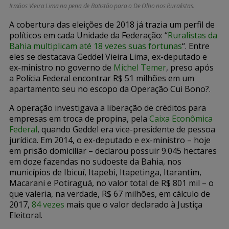
Irmãos Vieira Lima na pena de Batistão para o De Olho nos Ruralistas.
A cobertura das eleições de 2018 já trazia um perfil de
políticos em cada Unidade da Federação: “
Ruralistas da
Bahia multiplicam até 18 vezes suas fortunas
“. Entre
eles se destacava Geddel Vieira Lima, ex-deputado e
ex-ministro no governo de
Michel Temer
, preso após
a Polícia Federal encontrar R$ 51 milhões em um
apartamento seu no escopo da Operação Cui Bono?.
A operação investigava a liberação de créditos para
empresas em troca de propina, pela
Caixa Econômica
Federal
, quando Geddel era vice-presidente de pessoa
jurídica. Em 2014, o ex-deputado e ex-ministro – hoje
em prisão domiciliar – declarou possuir 9.045 hectares
em doze fazendas no sudoeste da Bahia, nos
municípios de Ibicuí, Itapebi, Itapetinga, Itarantim,
Macarani e Potiraguá, no valor total de R$ 801 mil – o
que valeria, na verdade, R$ 67 milhões, em cálculo de
2017,
84 vezes
mais que o valor declarado à Justiça
Eleitoral.