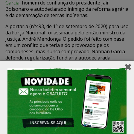
Garcia
,
homem de confiança do presidente Jair
Bolsonaro e autodeclarado inimigo da reforma agrária
e da demarcação de terras indígenas.
A portaria (n°493, de 1° de setembro de 2020) para uso
da Força Nacional foi assinada pelo então ministro da
Justiça, André Mendonça. O pedido foi feito com base
em um conflito que teria sido provocado pelos
camponeses, mas nunca comprovado. Nabhan Garcia
defende regularização fundiária autodeclarada,
apelidada por movimentos do campo como MP da
Grilagem.
SUL DA BAHIA SOFRE COM O DESERTO VERDE DO
EUCALIPTO
Quem teve a oportunidade de conhecer a região de
Caravelas, no Sul da Bahia, há mais de 30 ou 40 anos,
pôde constatar a transformação da paisagem: em vez
da exuberância da Mata Atlântica, avistada também
pelos portugueses que chegaram aqui, hoje se vê a
monotonia de dos eucaliptos, uma espécie que não é