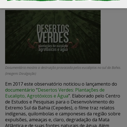
nativa, mas originária da Oceania.
Documentário mostra a destruição provocada pelos eucaliptos no sul da Bahia.
(Imagem: Divulgação)
Em 2017 este observatório noticiou o
lançamento
do
documentário
“
Desertos Verdes: Plantações de
Eucalipto, Agrotóxicos e Água
”. Elaborado pelo Centro
de Estudos e Pesquisas para o Desenvolvimento do
Extremo Sul da Bahia (Cepedes), o filme traz relatos
indígenas, quilombolas e camponeses da região sobre
expulsões, ameaças e, claro, degradação da Mata
Atlântica e de suas fontes naturais de água. Além