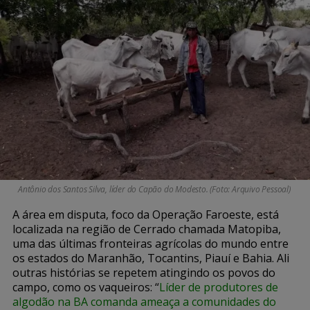
Antônio dos Santos Silva, líder do Capão do Modesto. (Foto: Arquivo Pessoal)
A área em disputa, foco da Operação Faroeste, está
localizada na região de Cerrado chamada
Matopiba
,
uma das últimas fronteiras agrícolas do mundo entre
os estados do Maranhão, Tocantins, Piauí e Bahia. Ali
outras histórias se repetem atingindo os povos do
campo, como os vaqueiros: “
Líder de produtores de
algodão na BA comanda ameaça a comunidades do