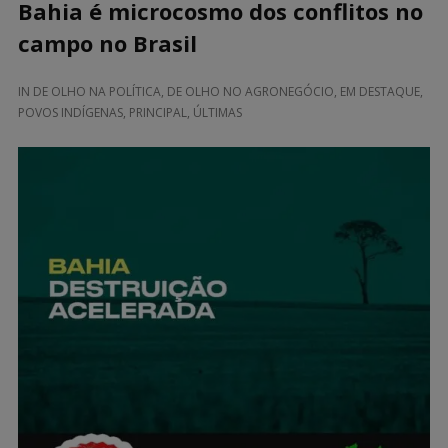
Bahia é microcosmo dos conflitos no
campo no Brasil
IN
DE OLHO NA POLÍTICA
,
DE OLHO NO AGRONEGÓCIO
,
EM DESTAQUE
,
POVOS INDÍGENAS
,
PRINCIPAL
,
ÚLTIMAS