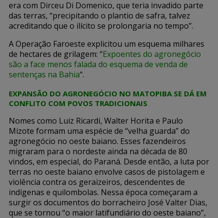
era com Dirceu Di Domenico, que teria invadido parte
das terras, “precipitando o plantio de safra, talvez
acreditando que o ilícito se prolongaria no tempo”.
A Operação Faroeste explicitou um esquema milhares
de hectares de grilagem: “
Expoentes do agronegócio
são a face menos falada do esquema de venda de
sentenças na Bahia
“.
EXPANSÃO DO AGRONEGÓCIO NO MATOPIBA SE DÁ EM
CONFLITO COM POVOS TRADICIONAIS
Nomes como Luiz Ricardi, Walter Horita e Paulo
Mizote formam uma espécie de “velha guarda” do
agronegócio no oeste baiano. Esses fazendeiros
migraram para o nordeste ainda na década de 80
vindos, em especial, do Paraná. Desde então, a luta por
terras no oeste baiano envolve casos de pistolagem e
violência contra os geraizeiros, descendentes de
indígenas e quilombolas. Nessa época começaram a
surgir os documentos do borracheiro José Valter Dias,
que se tornou “o maior latifundiário do oeste baiano”,