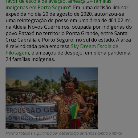
favor de escola de aviação, ameaça 24 famílias
indígenas em Porto Seguro
“. Em uma decisão liminar
expedida no dia 20 de agosto de 2020, autorizou-se
uma reintegração de posse em uma área de 401,02 m²,
na Aldeia Novos Guerreiros, ocupada por indígenas do
povo Pataxó no território Ponta Grande, entre Santa
Cruz Cabrália e Porto Seguro, no sul do estado. A área
é reivindicada pela empresa
Sky Dream Escola de
Pilotagem
, e ameaçou de despejo, em plena pandemia,
24 famílias indígenas.
Marcha Pataxó e Tupinambá por demarcação de terras e contra o marco