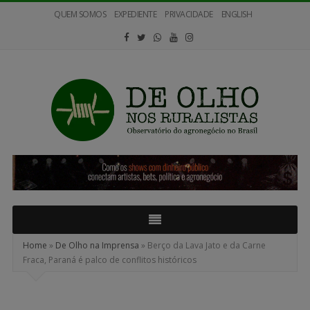
QUEM SOMOS
EXPEDIENTE
PRIVACIDADE
ENGLISH
De
Olho
nos
Ruralistas
Home
»
De Olho na Imprensa
»
Berço da Lava Jato e da Carne
Fraca, Paraná é palco de conflitos históricos