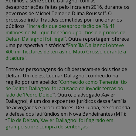
Abrimos a série sobre Dallagnol com as
desapropriações feitas pelo Incra em 2016, durante os
governos de Michel Temer e Dilma Rousseff. O
processo inclui fraudes cometidas por funcionários
públicos: “
Incra diz que desapropriação de R$ 41
milhões no MT que beneficiou pai, tios e e primos de
Deltan Dallagnol foi ilegal
“. Outra reportagem oferece
uma perspectiva histórica: “
Família Dallagnol obteve
400 mil hectares de terras no Mato Grosso durante a
ditadura
“.
Entre os personagens do clã destacam-se dois tios de
Deltan. Um deles, Leonar Dallagnol, conhecido na
região por um apelido: “
Conhecido como Tenente, tio
de Deltan Dallagnol foi acusado de invadir terras ao
lado de ‘Pedro
Doido
’”. Outro, o advogado Xavier
Dallagnol, é um dos expoentes jurídicos dessa família
de advogados e procuradores. De Cuiabá, ele comanda
a defesa dos latifúndios em Nova Bandeirantes (MT):
“
Tio de Deltan, Xavier Dallagnol foi flagrado em
grampo sobre compra de sentenças
“.