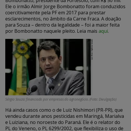
Bombonatto, presidente da Fortesolo, com R$ 50 mil.
Ele o irmão Almir Jorge Bombonatto foram conduzidos
coercitivamente pela PF em 2017 para prestar
esclarecimentos, no âmbito da Carne Fraca. A doação
para Souza – dentro da legalidade – foi a maior feita
por Bombonatto naquele pleito. Leia mais
aqui
.
Sérgio Souza: financiado por empresas do agronegócio. (Foto: Divulgação)
Há ainda casos como o de Luiz Nishimori (PR-PR), que
vendeu durante anos pesticidas em Maringá, Marialva
e Luiziana, no noroeste do Paraná. Ele é o relator do
PL do Veneno, o PL 6299/2002, que flexibiliza o uso de