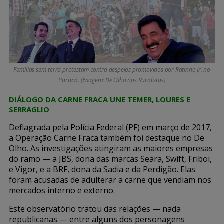
Famílias sem-terra protestam contra despejos promovidos por Ratinho Jr. no
Paraná. (Imagem: De Olho nos Ruralistas)
DIÁLOGO DA CARNE FRACA UNE TEMER, LOURES E
SERRAGLIO
Deflagrada pela Polícia Federal (PF) em março de 2017,
a Operação Carne Fraca também foi destaque no De
Olho. As investigações atingiram as maiores empresas
do ramo — a JBS, dona das marcas Seara, Swift, Friboi,
e Vigor, e a BRF, dona da Sadia e da Perdigão. Elas
foram acusadas de adulterar a carne que vendiam nos
mercados interno e externo.
Este observatório tratou das relações — nada
republicanas — entre alguns dos personagens