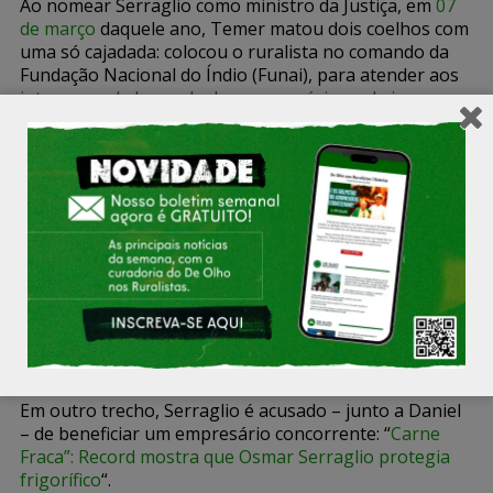
Ao nomear Serraglio como ministro da Justiça, em
07
de março
daquele ano, Temer matou dois coelhos com
uma só cajadada: colocou o ruralista no comando da
Fundação Nacional do Índio (Funai), para atender aos
interesses da bancada do agronegócio, e abriu uma
vaga para
Loures
, o primeiro suplente do MDB
paranaense , voltar à Câmara – e, assim, obter foro
privilegiado.
Num diálogo divulgado pela própria PF, Rocha Loures
– um empresário agropecuário – é descrito como
o
braço direito
de Temer. Daniel (Gonçalves Filho) era
o superintendente do Ministério da Agricultura no
Paraná,
indicado pela bancada paranaense do MDB
.
Preso e indiciado, foi apontado pela polícia como “um
dos líderes da organização criminosa”. Serraglio o
chamava de “grande chefe”.
Em outro trecho, Serraglio é acusado – junto a Daniel
– de beneficiar um empresário concorrente: “
Carne
Fraca”: Record mostra que Osmar Serraglio protegia
frigorífico
“.