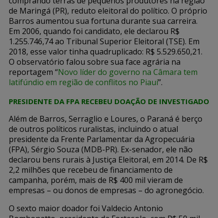
comprando terras de pequenos produtores na região
de Maringá (PR), reduto eleitoral do político. O próprio
Barros aumentou sua fortuna durante sua carreira.
Em 2006, quando foi candidato, ele declarou R$
1.255.746,74 ao Tribunal Superior Eleitoral (TSE). Em
2018, esse valor tinha quadruplicado: R$ 5.529.650,21.
O observatório falou sobre sua face agrária na
reportagem “
Novo líder do governo na Câmara tem
latifúndio em região de conflitos no Piauí
”.
PRESIDENTE DA FPA RECEBEU DOAÇÃO DE INVESTIGADO
Além de Barros, Serraglio e Loures, o Paraná é berço
de outros políticos ruralistas, incluindo o atual
presidente da Frente Parlamentar da Agropecuária
(FPA), Sérgio Souza (MDB-PR). Ex-senador, ele não
declarou bens rurais à Justiça Eleitoral, em 2014. De R$
2,2 milhões que recebeu de financiamento de
campanha, porém, mais de R$ 400 mil vieram de
empresas – ou donos de empresas – do agronegócio.
O sexto maior doador foi Valdecio Antonio